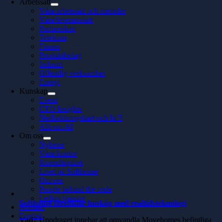
Arbetssätt
Våra arbetssätt och metoder
Våra leveranssätt
Partnerskap
Telekom
Finans
Produktbolag
Industri
Offentlig verksamhet
Energi
Kunskap
Event
CTO Insights
Nedladdningsbart och In 5
Allt om AI
Om oss
Nyheter
Våra kontor
Konsultquizet
Livet på Softhouse
Om oss
People behind the code
Lediga tjänster
Softhouse förenklar husköp med realtidsteknologi
Kontakt
English
Vad?
Uppdraget innebar att omvandla Movehomes befintliga