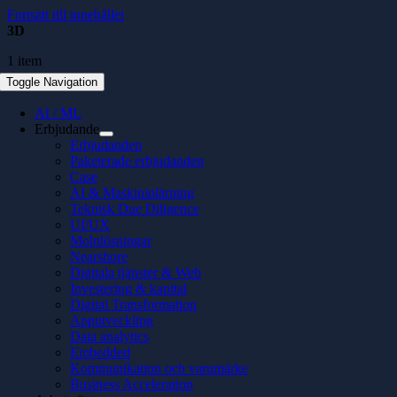
Fortsätt till innehållet
3D
1 item
Toggle Navigation
AI / ML
Erbjudande
Erbjudanden
Paketerade erbjudanden
Case
AI & Maskininlärning
Teknisk Due Diligence
UI/UX
Molnlösningar
Nearshore
Digitala tjänster & Web
Investering & kapital
Digital Transformation
Apputveckling
Data analytics
Embedded
Kommunikation och varumärke
Business Acceleration