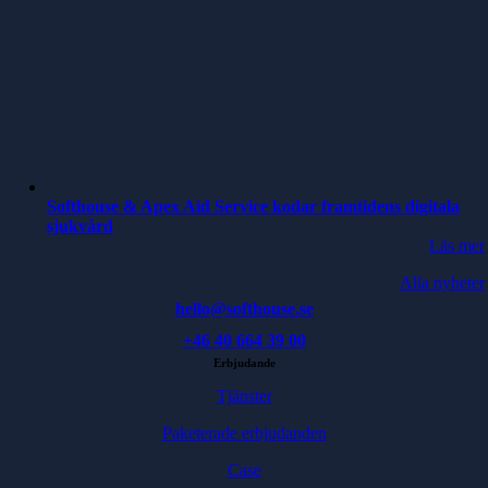
Softhouse & Apex Aid Service kodar framtidens digitala
sjukvård
Läs mer
Alla nyheter
hello@softhouse.se
+46 40 664 39 00
Erbjudande
Tjänster
Paketerade erbjudanden
Case