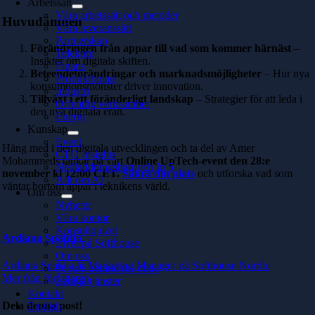
Arbetssätt
Våra arbetssätt och metoder
Huvudämnen
Våra leveranssätt
Partnerskap
Förändringen från appar till vad som kommer härnäst
–
Telekom
Insikter om digitala skiften.
Finans
Beteendeförändringar och marknadsmöjligheter
– Hur nya
Produktbolag
konsumtionsmönster driver innovation.
Industri
Tillväxt i ett föränderligt landskap
– Strategier för att leda i
Offentlig verksamhet
den nya digitala eran.
Energi
Kunskap
Event
Häng med i den digitala utvecklingen och ta del av Amer
CTO Insights
Mohammeds tankar på vårt
Online UpTech-event den 28:e
Nedladdningsbart och In 5
november kl 12:00 CET.
Säkra din plats
och utforska vad som
Allt om AI
väntar bortom appar i teknikens värld.
Om oss
Nyheter
Våra kontor
Konsultquizet
Ardiana Spahija
Livet på Softhouse
Om oss
Ardiana Spahija är Marketing Manager på Softhouse Nordic
People behind the code
Mer från författaren
Lediga tjänster
Kontakt
Dela denna post!
English