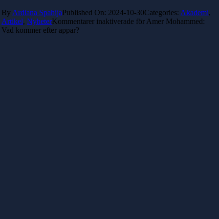
By
Ardiana Spahija
Published On: 2024-10-30
Categories:
Akademi
,
Artikel
,
Nyheter
Kommentarer inaktiverade
för Amer Mohammed:
Vad kommer efter appar?