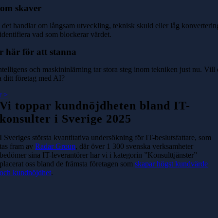
som skaver
det handlar om långsam utveckling, teknisk skuld eller låg konverterin
 identifiera vad som blockerar värdet.
 här för att stanna
 intelligens och maskininlärning tar stora steg inom tekniken just nu. Vill
a ditt företag med AI?
r >
Vi toppar kundnöjdheten bland IT-
konsulter i Sverige 2025
I Sveriges största kvantitativa undersökning för IT-beslutsfattare, som
tas fram av
Radar Group
, där över 1 300 svenska verksamheter
bedömer sina IT-leverantörer har vi i kategorin ”Konsulttjänster”
placerat oss bland de främsta företagen som
skapar högst kundvärde
och kundnöjdhet
.