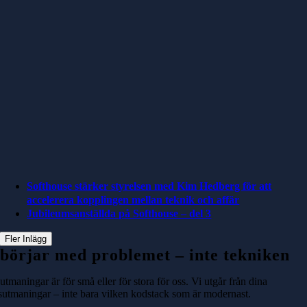
Softhouse stärker styrelsen med Kim Hedberg för att
accelerera kopplingen mellan teknik och affär
Jubileumsanställda på Softhouse – del 3
Fler Inlägg
 börjar med problemet – inte tekniken
utmaningar är för små eller för stora för oss. Vi utgår från dina
rsutmaningar – inte bara vilken kodstack som är modernast.