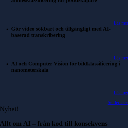
ämnesklassificering för poddskapare
Läs me
Gör video sökbart och tillgängligt med AI-
baserad transkribering
Läs me
AI och Computer Vision för bildklassificering i
nanometerskala
Läs me
Se fler cas
Nyhet!
Allt om AI – från kod till konsekvens