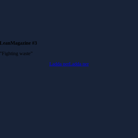
LeanMagazine #3
”Fighting waste”
Ladda ner
Ladda ner