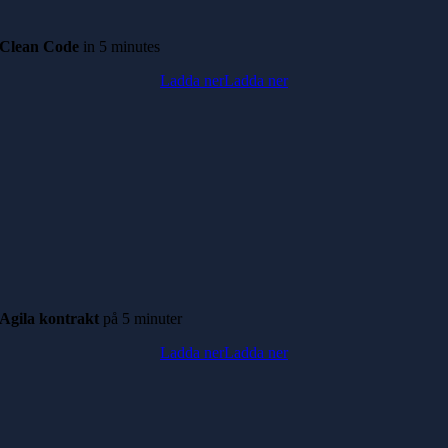
Clean Code
in 5 minutes
Ladda ner
Ladda ner
Agila kontrakt
på
5 minuter
Ladda ner
Ladda ner