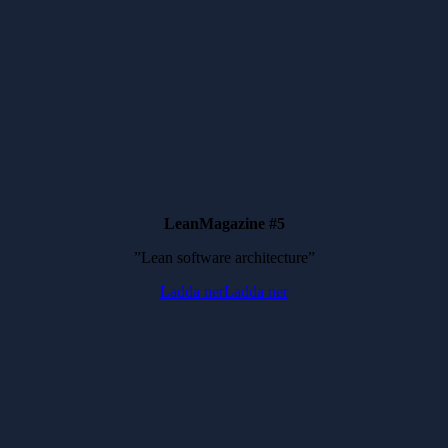
LeanMagazine #5
”Lean software architecture”
Ladda ner
Ladda ner