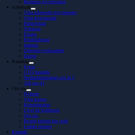
Business Acceleration
Arbetssätt
Våra arbetssätt och metoder
Våra leveranssätt
Partnerskap
Telekom
Finans
Produktbolag
Industri
Offentlig verksamhet
Energi
Kunskap
Event
CTO Insights
Nedladdningsbart och In 5
Allt om AI
Om oss
Nyheter
Våra kontor
Konsultquizet
Livet på Softhouse
Om oss
People behind the code
Lediga tjänster
Kontakt