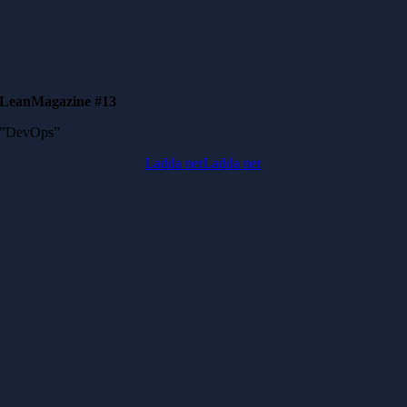
LeanMagazine #13
”DevOps”
Ladda ner
Ladda ner