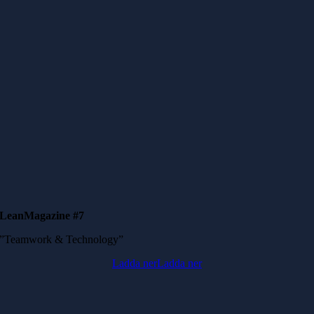
LeanMagazine #7
”Teamwork & Technology”
Ladda ner
Ladda ner