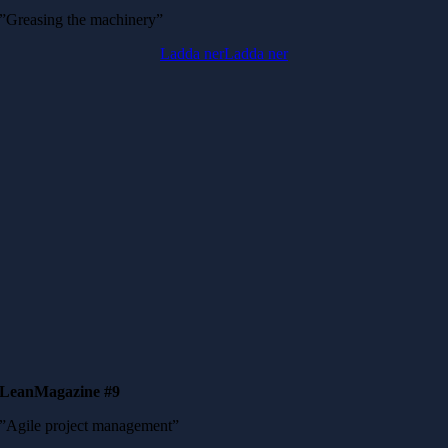
”Greasing the machinery”
Ladda ner
Ladda ner
LeanMagazine #9
”Agile project management”