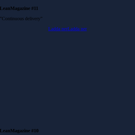
LeanMagazine #11
”Continuous delivery”
Ladda ner
Ladda ner
LeanMagazine #10