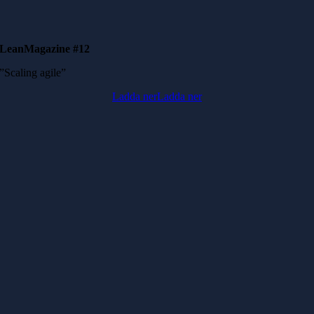
LeanMagazine #12
”Scaling agile”
Ladda ner
Ladda ner