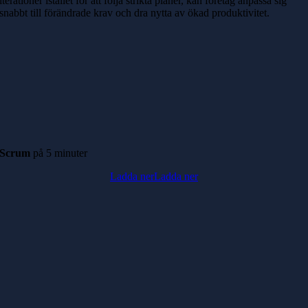
iterationer istället för att följa strikta planer, kan företag anpassa sig
snabbt till förändrade krav och dra nytta av ökad produktivitet.
Scrum
på
5 minuter
Ladda ner
Ladda ner