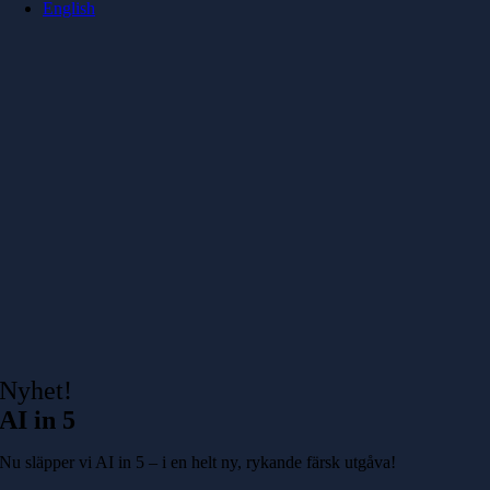
English
Nyhet!
AI in 5
Nu släpper vi AI in 5 – i en helt ny, rykande färsk utgåva!