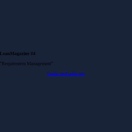
LeanMagazine #4
”Requirement Management”
Ladda ner
Ladda ner