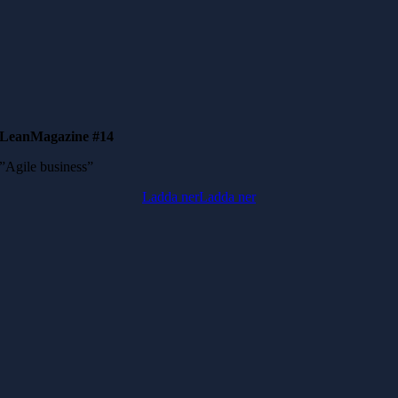
LeanMagazine #14
”Agile business”
Ladda ner
Ladda ner