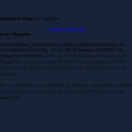
Internet of things
på
5 minuter
Ladda ner
Ladda ner
Lean Magazine
Lean Magazine, Skandinaviens ledande tidskrift inom lättrörlig och
Lean mjukvaruutveckling, var en källa till kunskap och insikter för
Trots att vi inte längre producerar Lean
många inom branschen.
Magazine, så är dess arkiv ett värdefullt resursbibliotek för
alla som vill fördjupa sin förståelse för lättrörliga och Lean
metoder.
D
u är välkommen att utforska de tidigare publicerade numre
och dra nytta av den kunskap och inspiration som finns att
hämta där.