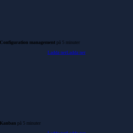
Configuration management
på
5 minuter
Ladda ner
Ladda ner
Kanban
på
5 minuter