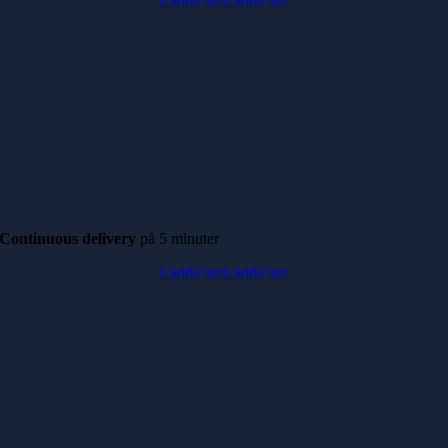
Ladda ner
Ladda ner
Continuous delivery
på
5 minuter
Ladda ner
Ladda ner