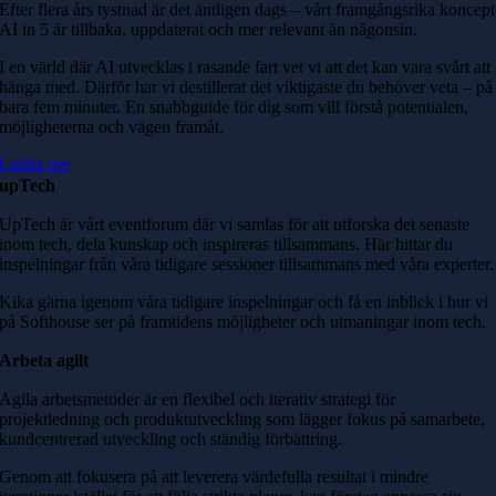
Efter flera års tystnad är det äntligen dags – vårt framgångsrika koncept
AI in 5 är tillbaka, uppdaterat och mer relevant än någonsin.
I en värld där AI utvecklas i rasande fart vet vi att det kan vara svårt att
hänga med. Därför har vi destillerat det viktigaste du behöver veta – på
bara fem minuter. En snabbguide för dig som vill förstå potentialen,
möjligheterna och vägen framåt.
Ladda ner
upTech
UpTech är vårt eventforum där vi samlas för att utforska det senaste
inom tech, dela kunskap och inspireras tillsammans. Här hittar du
inspelningar från våra tidigare sessioner tillsammans med våra experter.
Kika gärna igenom våra tidigare inspelningar och få en inblick i hur vi
på Softhouse ser på framtidens möjligheter och utmaningar inom tech.
Arbeta agilt
Agila arbetsmetoder är en flexibel och iterativ strategi för
projektledning och produktutveckling som lägger fokus på samarbete,
kundcentrerad utveckling och ständig förbättring.
Genom att fokusera på att leverera värdefulla resultat i mindre