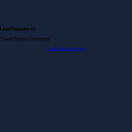
LeanMagazine #2
”Good Product Ownership”
Ladda ner
Ladda ner