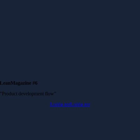
LeanMagazine #6
”Product development flow”
Ladda ner
Ladda ner