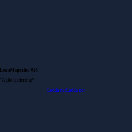
LeanMagazine #16
”Agile leadership”
Ladda ner
Ladda ner