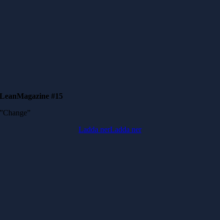
LeanMagazine #15
”Change”
Ladda ner
Ladda ner