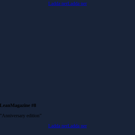
Ladda ner
Ladda ner
LeanMagazine #8
”Anniversary edition”
Ladda ner
Ladda ner