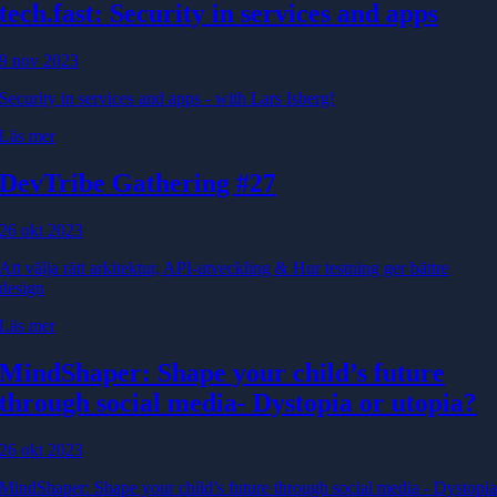
tech.fast: Security in services and apps
9 nov 2023
Security in services and apps - with Lars Isberg!
Läs mer
DevTribe Gathering #27
26 okt 2023
Att välja rätt arkitektur, API-utveckling & Hur testning ger bättre
design
Läs mer
MindShaper: Shape your child’s future
through social media
- Dystopia or utopia?
26 okt 2023
MindShaper: Shape your child’s future through social media - Dystopi