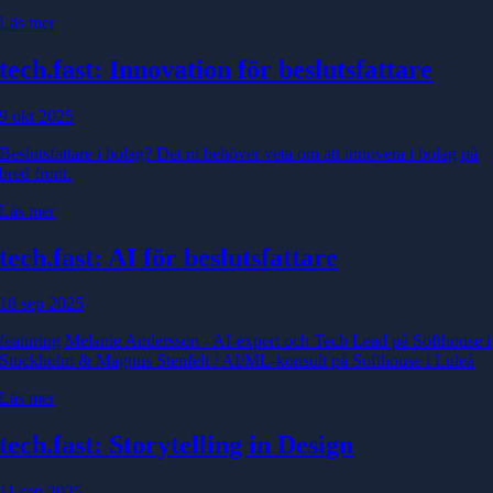
Läs mer
tech.fast: Innovation för beslutsfattare
9 okt 2025
Beslutsfattare i bolag? Det ni behöver veta om att innovera i bolag på
bred front.
Läs mer
tech.fast: AI för beslutsfattare
18 sep 2025
featuring Melanie Andersson - AI-expert och Tech Lead på Softhouse i
Stockholm & Magnus Stenfelt / AI/ML-konsult på Softhouse i Luleå
Läs mer
tech.fast: Storytelling in Design
11 sep 2025