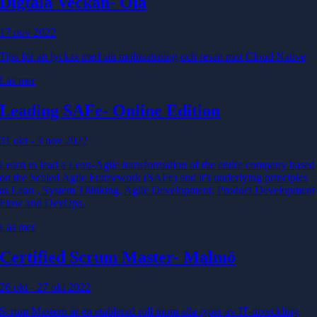
Digtala Veckan
- Ola
17 nov 2022
Tips för att lyckas med sin molnsatsning och resan mot Cloud Native
Läs mer
Leading SAFe
- Online Edition
31 okt - 3 nov 2022
Learn to lead a Lean-Agile transformation of the entire company based
on the Scaled Agile Framework (SAFe) and it's underlying principles
as Lean , System Thinking, Agile Development, Product Development
Flow and DevOps.
Läs mer
Certified Scrum Master
- Malmö
26 okt - 27 okt 2022
Scrum Mastern är en etablerad roll inom alla typer av IT-utveckling