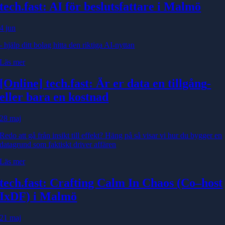
tech.fast: AI för beslutsfattare i Malmö
4 jun
- hjälp ditt bolag hitta den riktiga AI-nyttan
Läs mer
[Online] tech.fast: Är er data en tillgång
-
eller bara en kostnad
28 maj
Redo att gå från insikt till effekt? Häng på så visar vi hur du bygger en
datagrund som faktiskt driver affären
Läs mer
tech.fast: Crafting Calm In Chaos (Co–host
IxDF) i Malmö
21 maj