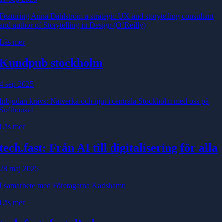
Featuring Anna Dahlström a strategic UX and storytelling consultant
and author of Storytelling in Design (O’Reilly)
Läs mer
Kundpub stockholm
4 sep 2025
Inbjudan krävs: Nätverka och njut i centrala Stockholm med oss på
Softhouse!
Läs mer
tech.fast: Från AI till digitalisering för alla
28 maj 2025
I samarbete med Företagarna Karlshamn
Läs mer