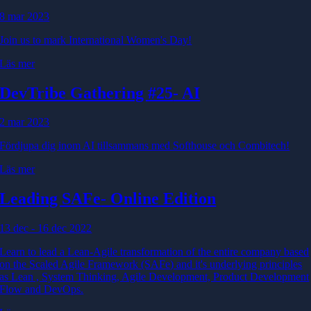
8 mar 2023
Join us to mark International Women's Day!
Läs mer
DevTribe Gathering #25
- AI
2 mar 2023
Fördjupa dig inom AI tillsammans med Softhouse och Combitech!
Läs mer
Leading SAFe
- Online Edition
13 dec - 16 dec 2022
Learn to lead a Lean-Agile transformation of the entire company based
on the Scaled Agile Framework (SAFe) and it's underlying principles
as Lean , System Thinking, Agile Development, Product Development
Flow and DevOps.