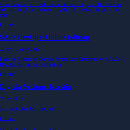
Scrum Mastern är en etablerad roll inom alla typer av IT-utveckling
och en duktig Scrum Master är nyckeln till att skapa högpresterande
team.
Läs mer
SAFe DevOps
- Online Edition
22 nov - 25 nov 2022
Enabling Release on Demand for the Lean Enterprise, with SAFe®
DevOps Practitioner Certification
Läs mer
Digtala Veckan
- Kerstin
17 nov 2022
AI - hur funkar det egentligen?
Läs mer