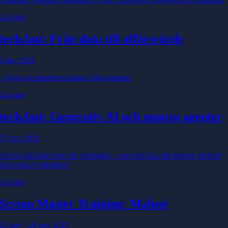
Läs mer
tech.fast: Från data till affärsvärde
3 dec 2025
– bygg en datadriven kultur från grunden
Läs mer
tech.fast: Generativ AI och smarta agenter
27 nov 2025
AI har gått från hype till verklighet – men hur kan ditt företag faktiskt
dra nytta av tekniken?
Läs mer
Scrum Master Training
- Malmö
25 nov - 26 nov 2025