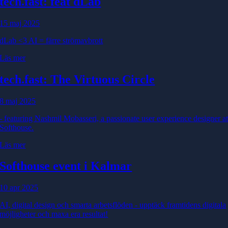
tech.fast: feat dLab
15 maj 2025
dLab <3 AI = färre strömavbrott
Läs mer
tech.fast: The Virtuous Circle
8 maj 2025
- featuring Nashmil Mobasseri, a passionate user experience designer a
Softhouse.
Läs mer
Softhouse event i Kalmar
10 apr 2025
AI, digital design och smarta arbetsflöden - upptäck framtidens digitala
möjligheter och maxa era resultat!