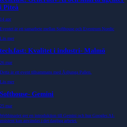
i Piteå
14 apr
Eventet är ett samarbete mellan Softhouse och Eventrum Nordic
Läs mer
tech.fast: Kvalitet i industri
- Malmö
26 mar
Detta är ett event tillsammans med Åsljunga Pallen.
Läs mer
Softhouse
- Gemini
25 mar
Webbinariet ger en introduktion till Gemini och hur Googles AI-
assistent kan användas i det dagliga arbetet.