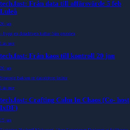
tech.fast: Från data till affärsvärde 5 feb
Luleå
26 jan
– bygg en datadriven kultur från grunden
Läs mer
tech.fast: Från kaos till kontroll 20 jan
20 jan
Strategin bakom en datadriven kultur
Läs mer
tech.fast: Crafting Calm In Chaos (Co
- host
IxDF)
15 jan
Featuring Nashmil Mobasseri, User Experience Designer at Softhouse