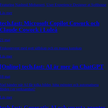
Featuring Nashmil Mobasseri, User Experience Designer at Softhouse
Läs mer
tech.fast: Microsoft Copilot Cowork och
Claude Cowork i Luleå
21 maj
Frukostevent med gott sällskap och en massa kunskap
Läs mer
[Online] tech.fast: AI är mer än ChatGPT
18 maj
Vad händer när AI får tolka bilder, hitta mönster och automatisera
flöden i er verksamhet?
Läs mer
tech.fast: Generativ AI och smarta agenter