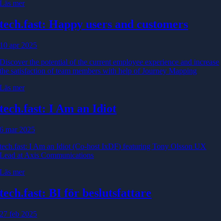
Läs mer
tech.fast: Happy users and customers
10 apr 2025
Discover the potential of the current employee experience and increase
the satisfaction of team members with help of Journey Mapping
Läs mer
tech.fast: I Am an Idiot
6 mar 2025
tech.fast: I Am an Idiot (Co-host IxDF) featuring Tony Olsson UX
Lead at Axis Communications
Läs mer
tech.fast: BI för beslutsfattare
27 feb 2025