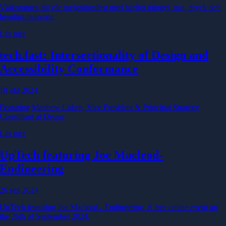
Välkommen till vår invigningsfest med härligt mingel, mat, dryck och
hemliga nummer.
Läs mer
tech.fast: Intersectionality of Design and
Accessibility Conformance
10 okt 2024
Featuring Matthew Luken, Vice President & Principal Strategy
Consultant at Deque
Läs mer
UpTech featuring Joe Macleod
-
Endineering
26 sep 2024
UpTech featuring Joe Macleod - Endineering. A free online event on
the 26th of September 2024.