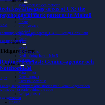
Arbetssätt
Våra arbetssätt och metoder
tech.fast: The grey areas of UX: the
Våra leveranssätt
Partnerskap
psychology of dark patterns in Malmö
Telekom
Finans
8 okt
Produktbolag
Industri
Featuring Annalisa Caminarecci, UX/UI Design Consultant
Offentlig verksamhet
Energi
Läs mer och boka
Kunskap
Event
Tidigare event
CTO Insights
Nedladdningsbart och In 5
Allt om AI
[Online] tech.fast: Gemini–agenter och
Om oss
NotebookLM
Nyheter
Våra kontor
Konsultquizet
9 jun
Livet på Softhouse
Om oss
Lär dig skapa smartare arbetsflöden med Gemini-agenter och
People behind the code
NotebookLM.
Lediga tjänster
Kontakt
Läs mer
English