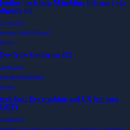
[online] tech.fast: Mänskliga hjärnan i vår
digitala tid
22 mar 2024
featuring Isabelle Malmvall
Läs mer
DevTribe Gathering #28
20 mar 2024
Lets talk about DevOps
Läs mer
tech.fast: Eye tracking and UX (co
- host
IxDF)
14 mar 2024
featuring Kerstin Wolf, Product Director at iMotions in Copenhagen