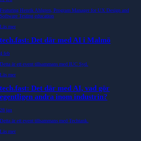
Featuring Henrik Ahlgren, Program Manager for UX Design and
Software Testing education
Läs mer
tech.fast: Det där med AI i Malmö
4 feb
Detta är ett event tillsammans med IUC Syd.
Läs mer
tech.fast: Det där med AI, vad gör
egentligen andra inom industrin?
28 jan
Detta är ett event tillsammans med Techtank.
Läs mer