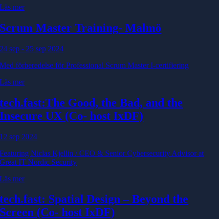
Läs mer
Scrum Master Training
- Malmö
24 sep - 25 sep 2024
Med förberedelse för Professional Scrum Master I-certifiering
Läs mer
tech.fast:The Good, the Bad, and the
Insecure UX (Co
- host IxDF)
12 sep 2024
Featuring Niclas Kjellin / CEO & Senior Cybersecurity Advisor at
Great IT Nordic Security
Läs mer
tech.fast: Spatial Design – Beyond the
Screen (Co
- host IxDF)