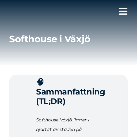
Fortsätt
till
Tog
innehållet
Nav
Softhouse i Växjö
🧠
Sammanfattning
(TL;DR)
Softhouse Växjö ligger i
hjärtat av staden på