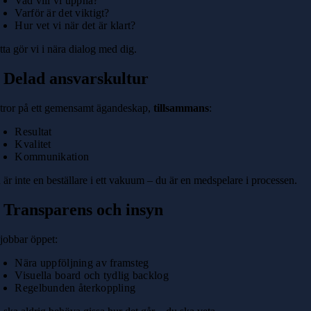
Vad vill vi uppnå?
Varför är det viktigt?
Hur vet vi när det är klart?
ta gör vi i nära dialog med dig.
. Delad ansvarskultur
 tror på ett gemensamt ägandeskap,
tillsammans
:
Resultat
Kvalitet
Kommunikation
 är inte en beställare i ett vakuum – du är en medspelare i processen.
. Transparens och insyn
 jobbar öppet:
Nära uppföljning av framsteg
Visuella board och tydlig backlog
Regelbunden återkoppling