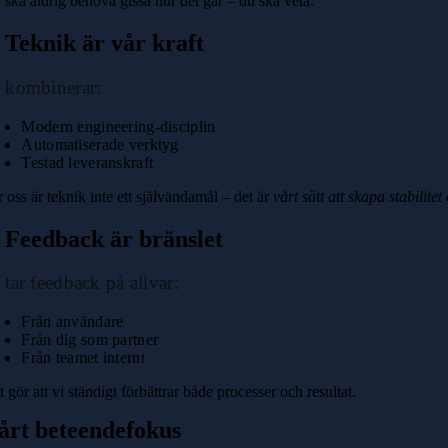
 ska aldrig behöva gissa hur det går – du ska veta.
. Teknik är vår kraft
 kombinerar:
Modern engineering‑disciplin
Automatiserade verktyg
Testad leveranskraft
 oss är teknik inte ett självändamål – det är
vårt sätt att skapa stabilite
. Feedback är bränslet
 tar feedback på allvar:
Från användare
Från dig som partner
Från teamet internt
 gör att vi ständigt förbättrar både processer och resultat.
årt beteendefokus