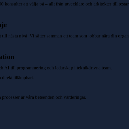
konsulter att välja på – allt från utvecklare och arkitekter till testar
nje
 till nästa nivå. Vi sätter samman ett team som jobbar nära din organi
ation
och AI till programmering och ledarskap i teknikdrivna team.
 direkt tillämpbart.
än processer är våra beteenden och värderingar.