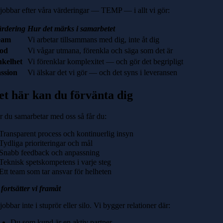
 jobbar efter våra värderingar — TEMP — i allt vi gör:
rdering
Hur det märks i samarbetet
eam
Vi arbetar tillsammans med dig, inte åt dig
od
Vi vågar utmana, förenkla och säga som det är
kelhet
Vi förenklar komplexitet — och gör det begripligt
ssion
Vi älskar det vi gör — och det syns i leveransen
et här kan du förvänta dig
r du samarbetar med oss så får du:
Transparent process och kontinuerlig insyn
Tydliga prioriteringar och mål
Snabb feedback och anpassning
Teknisk spetskompetens i varje steg
Ett team som tar ansvar för helheten
fortsätter vi framåt
jobbar inte i stuprör eller silo. Vi bygger relationer där:
Du som kund är en aktiv partner