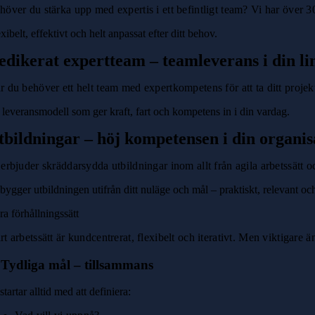
höver du stärka upp med expertis i ett befintligt team? Vi har över 300 
xibelt, effektivt och helt anpassat efter ditt behov.
edikerat expertteam – teamleverans i din li
r du behöver ett helt team med expertkompetens för att ta ditt projekt
 leveransmodell som ger kraft, fart och kompetens in i din vardag.
tbildningar – höj kompetensen i din organis
 erbjuder skräddarsydda utbildningar inom allt från agila arbetssätt 
bygger utbildningen utifrån ditt nuläge och mål – praktiskt, relevant och
ra förhållningssätt
rt arbetssätt är kundcentrerat, flexibelt och iterativt. Men viktigare 
 Tydliga mål – tillsammans
startar alltid med att definiera: