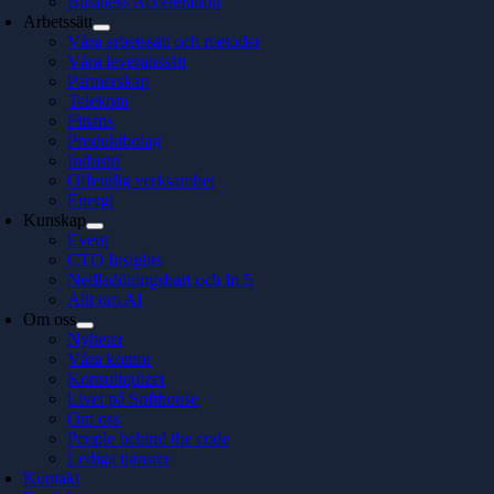
Business Acceleration
Arbetssätt
Våra arbetssätt och metoder
Våra leveranssätt
Partnerskap
Telekom
Finans
Produktbolag
Industri
Offentlig verksamhet
Energi
Kunskap
Event
CTO Insights
Nedladdningsbart och In 5
Allt om AI
Om oss
Nyheter
Våra kontor
Konsultquizet
Livet på Softhouse
Om oss
People behind the code
Lediga tjänster
Kontakt