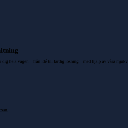
altning
r dig hela vägen – från idé till färdig lösning – med hjälp av våra mjukv
esan.