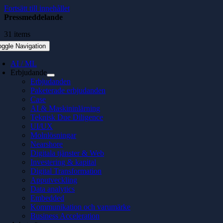
Fortsätt till innehållet
Pressmeddelande
31 items
oggle Navigation
AI / ML
Erbjudande
Erbjudanden
Paketerade erbjudanden
Case
AI & Maskininlärning
Teknisk Due Diligence
UI/UX
Molnlösningar
Nearshore
Digitala tjänster & Web
Investering & kapital
Digital Transformation
Apputveckling
Data analytics
Embedded
Kommunikation och varumärke
Business Acceleration