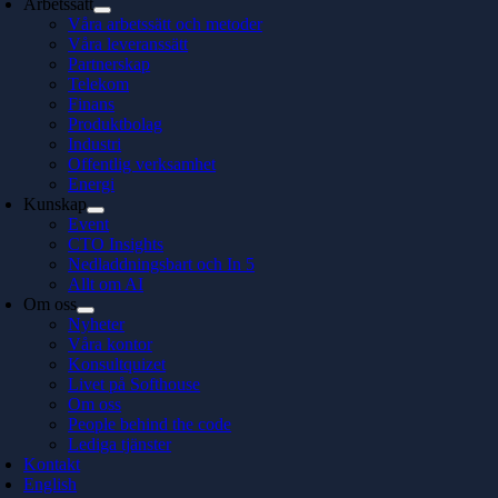
Arbetssätt
Våra arbetssätt och metoder
Våra leveranssätt
Partnerskap
Telekom
Finans
Produktbolag
Industri
Offentlig verksamhet
Energi
Kunskap
Event
CTO Insights
Nedladdningsbart och In 5
Allt om AI
Om oss
Nyheter
Våra kontor
Konsultquizet
Livet på Softhouse
Om oss
People behind the code
Lediga tjänster
Kontakt
English