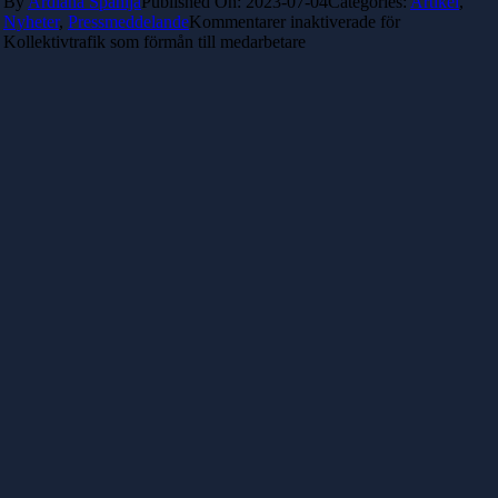
By
Ardiana Spahija
Published On: 2023-07-04
Categories:
Artikel
,
Nyheter
,
Pressmeddelande
Kommentarer inaktiverade
för
Kollektivtrafik som förmån till medarbetare