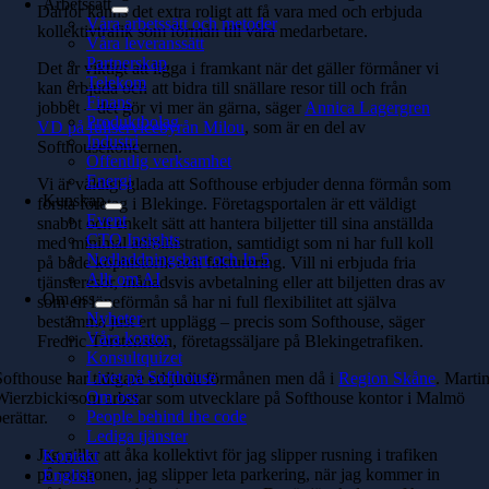
Arbetssätt
Därför känns det extra roligt att få vara med och erbjuda
Våra arbetssätt och metoder
kollektivtrafik som förmån till våra medarbetare.
Våra leveranssätt
Partnerskap
Det är viktigt att ligga i framkant när det gäller förmåner vi
Telekom
kan erbjuda och att bidra till snällare resor till och från
Finans
jobbet – det gör vi mer än gärna, säger
Annica Lagergren
Produktbolag
VD på fullservicebyrån Milou
, som är en del av
Industri
Softhousekoncernen.
Offentlig verksamhet
Energi
Vi är väldigt glada att Softhouse erbjuder denna förmån som
Kunskap
första företag i Blekinge. Företagsportalen är ett väldigt
Event
snabbt och enkelt sätt att hantera biljetter till sina anställda
CTO Insights
med minimal administration, samtidigt som ni har full koll
Nedladdningsbart och In 5
på både köphistorik och fakturering. Vill ni erbjuda fria
Allt om AI
tjänsteresor, månadsvis avbetalning eller att biljetten dras av
Om oss
som en löneförmån så har ni full flexibilitet att själva
Nyheter
bestämma just ert upplägg – precis som Softhouse, säger
Våra kontor
Fredric Torstensson, företagssäljare på Blekingetrafiken.
Konsultquizet
Livet på Softhouse
Softhouse har tidigare erbjudit förmånen men då i
Region Skåne
. Marti
Om oss
Wierzbicki som arbetar som utvecklare på Softhouse kontor i Malmö
People behind the code
berättar.
Lediga tjänster
Jag gillar att åka kollektivt för jag slipper rusning i trafiken
Kontakt
på morgonen, jag slipper leta parkering, när jag kommer in
English