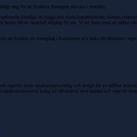
tigt steg för att förstärka företagets närvaro i området:
ceptionella förmåga att bygga och vårda kundrelationer. Sannas erfaren
r henne till en värdefull tillgång för oss. Vi ser fram emot att stärka 
tt fortsätta sin framgång i Karlshamn och bidra till tillväxten i regi
dande expertis inom mjukvaruutveckling och design för en hållbar framti
ckså mjukvaruintensiva bolag på tillväxtresa med kapital och expertis in
.
c