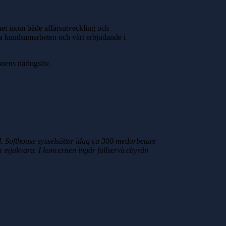
het inom både affärsutveckling och
våra kundsamarbeten och vårt erbjudande i
onens näringsliv.
d. Softhouse sysselsätter idag ca 300 medarbetare
om mjukvara. I koncernen ingår fullservicebyrån