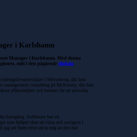
nager i Karlshamn
ccount Manager i Karlshamn. Med denna
egionen, mitt i den pågående
digitala
 näringslivsutvecklare i Sölvesborg, där hon
 från management consulting på McKinsey, där hon
lexa affärsmiljöer och brinner för att utveckla
atta framgång. Softhouse har en
ngar som hjälper dem att växa och navigera i
h jag ser fram emot att ta mig an den här