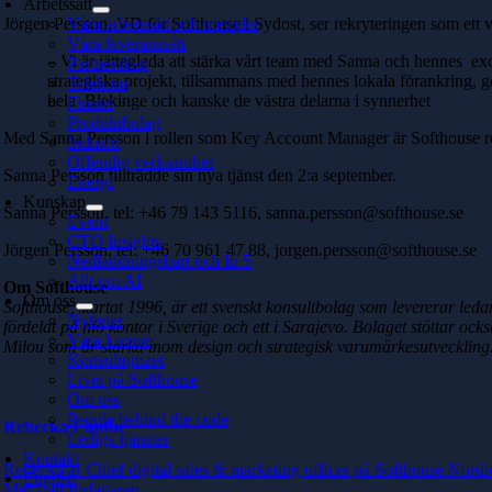
Arbetssätt
Jörgen Persson, VD för Softhouse i Sydost, ser rekryteringen som ett vik
Våra arbetssätt och metoder
Våra leveranssätt
– Vi är jätteglada att stärka vårt team med Sanna och hennes ex
Partnerskap
strategiska projekt, tillsammans med hennes lokala förankring, gö
Telekom
hela Blekinge och kanske de västra delarna i synnerhet
Finans
Produktbolag
Med Sanna Persson i rollen som Key Account Manager är Softhouse redo a
Industri
Offentlig verksamhet
Sanna Persson tillträdde sin nya tjänst den 2:a september.
Energi
Kunskap
Sanna Persson,
tel: +46 79 143 5116,
sanna.persson@softhouse.se
Event
CTO Insights
Jörgen Persson,
tel: +46 70 961 47 88,
jorgen.persson@softhouse.se
Nedladdningsbart och In 5
Allt om AI
Om Softhouse
Om oss
Softhouse, startat 1996, är ett svenskt konsultbolag som levererar le
Nyheter
fördelat på nio kontor i Sverige och ett i Sarajevo. Bolaget stöttar o
Våra kontor
Milou som är starka inom design och strategisk varumärkesutveckling
Konsultquizet
Livet på Softhouse
Om oss
People behind the code
Rebecka Lindhe
Lediga tjänster
Kontakt
Rebecka är Chief digital sales & marketing officer på Softhouse Nordi
English
Mer från författaren