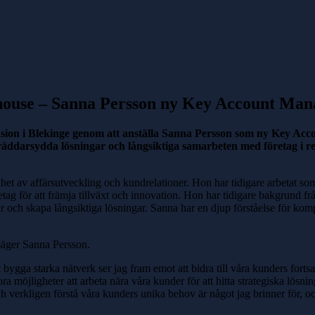
fthouse – Sanna Persson ny Key Account Ma
ansion i Blekinge genom att anställa Sanna Persson som ny Key A
kräddarsydda lösningar och långsiktiga samarbeten med företag i r
t av affärsutveckling och kundrelationer. Hon har tidigare arbetat som
retag för att främja tillväxt och innovation. Hon har tidigare bakgrund
ar och skapa långsiktiga lösningar. Sanna har en djup förståelse för komp
, säger Sanna Persson.
ygga starka nätverk ser jag fram emot att bidra till våra kunders forts
 möjligheter att arbeta nära våra kunder för att hitta strategiska lösni
h verkligen förstå våra kunders unika behov är något jag brinner för, oc