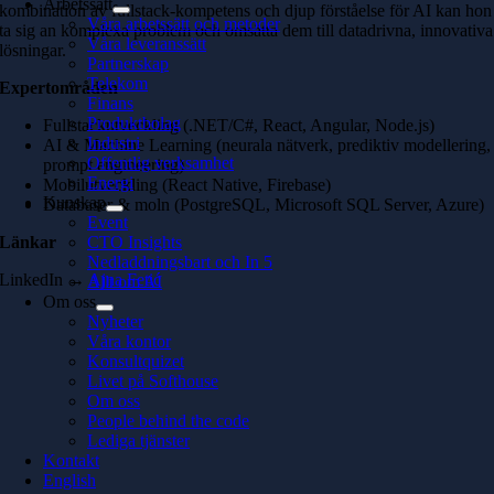
Arbetssätt
kombination av fullstack-kompetens och djup förståelse för AI kan hon
Våra arbetssätt och metoder
ta sig an komplexa problem och omsätta dem till datadrivna, innovativa
Våra leveranssätt
lösningar.
Partnerskap
Telekom
Expertområden
Finans
Produktbolag
Fullstackutveckling (.NET/C#, React, Angular, Node.js)
Industri
AI & Machine Learning (neurala nätverk, prediktiv modellering,
Offentlig verksamhet
prompt engineering)
Energi
Mobilutveckling (React Native, Firebase)
Kunskap
Databaser & moln (PostgreSQL, Microsoft SQL Server, Azure)
Event
Länkar
CTO Insights
Nedladdningsbart och In 5
LinkedIn →
Ajna Fetić
Allt om AI
Om oss
Nyheter
Våra kontor
Konsultquizet
Livet på Softhouse
Om oss
People behind the code
Lediga tjänster
Kontakt
English