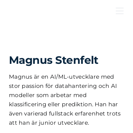
Fortsätt
till
Tog
innehållet
Nav
Magnus Stenfelt
Magnus är en AI/ML-utvecklare med
stor passion för datahantering och AI
modeller som arbetar med
klassificering eller prediktion. Han har
även varierad fullstack erfarenhet trots
att han är junior utvecklare.