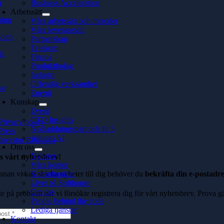
r
Business Acceleration
Arbetssätt
ping
Våra arbetssätt och metoder
Våra leveranssätt
holm
Partnerskap
Telekom
la
Finans
Produktbolag
Industri
Offentlig verksamhet
vo
Energi
Kunskap
Event
CTO Insights
Privacy policy
Nedladdningsbart och In 5
Press
Allt om AI
Investor Relations
Om oss
Nyheter
s vårt nyhetsbrev!
Våra kontor
nnan vi kan skicka nyheter till dig behöver du
bekräfta din e-postadre
Konsultquizet
Livet på Softhouse
Om oss
te på problem när vi försökte registrera dig för vårt nyhetsbrev. Prova g
People behind the code
Lediga tjänster
Kontakt