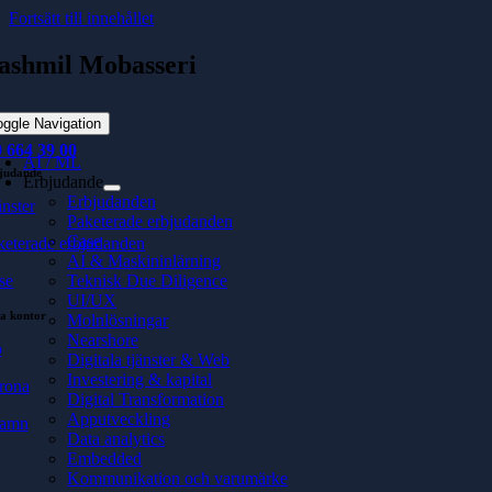
Fortsätt till innehållet
ashmil Mobasseri
softhouse.se
oggle Navigation
 664 39 00
AI / ML
judande
Erbjudande
Erbjudanden
änster
Paketerade erbjudanden
Case
keterade erbjudanden
AI & Maskininlärning
se
Teknisk Due Diligence
UI/UX
a kontor
Molnlösningar
Nearshore
ö
Digitala tjänster & Web
Investering & kapital
rona
Digital Transformation
Apputveckling
hamn
Data analytics
Embedded
Kommunikation och varumärke