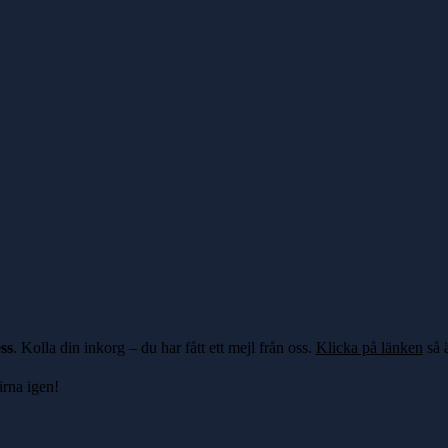
ss
. Kolla din inkorg – du har fått ett mejl från oss.
Klicka på länken
så ä
ärna igen!