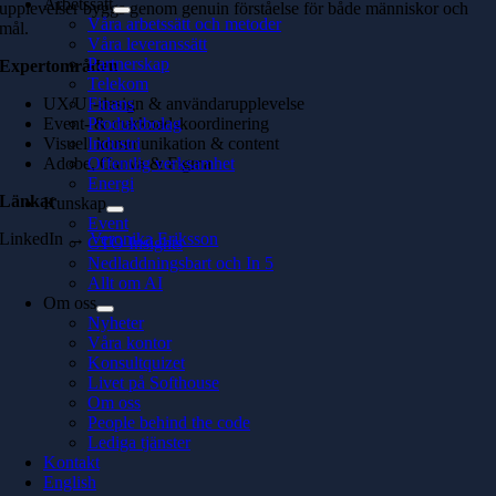
Arbetssätt
upplevelser byggs genom genuin förståelse för både människor och
Våra arbetssätt och metoder
mål.
Våra leveranssätt
Partnerskap
Expertområden
Telekom
UX/UI-design & användarupplevelse
Finans
Event- & marknadskoordinering
Produktbolag
Visuell kommunikation & content
Industri
Adobe, Canva & Figma
Offentlig verksamhet
Energi
Länkar
Kunskap
Event
LinkedIn →
Veronika Eriksson
CTO Insights
Nedladdningsbart och In 5
Allt om AI
Om oss
Nyheter
Våra kontor
Konsultquizet
Livet på Softhouse
Om oss
People behind the code
Lediga tjänster
Kontakt
English