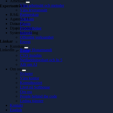
Arbetssätt
Våra arbetssätt och metoder
Expertområden
Våra leveranssätt
RAG
Partnerskap
Agentisk AI
Telekom
Dataanalys
Finans
Djupinlärning
Produktbolag
Systemutveckling
Industri
Offentlig verksamhet
Länkar
Energi
Kunskap
LinkedIn →
Yashar Honarmandi
Event
CTO Insights
Nedladdningsbart och In 5
Allt om AI
Om oss
Nyheter
Våra kontor
Konsultquizet
Livet på Softhouse
Om oss
People behind the code
Lediga tjänster
Kontakt
English