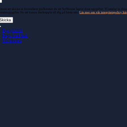
nom att skicka in formuläret godkänner du att Softhouse lagrar dina uppgifter. Vi samlar in dina
ntaktuppgifter för att kunna återkoppla till dig på bästa sätt.
Läs mer om vår integritetspolicy här
Skicka
Byt glidfält
Page load link
Till toppen