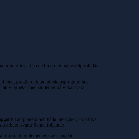
 brinner för att ha en bred och mångsidig roll där
nsarbeten, praktik och mentorskapsprogram hos
t att vi arbetar med studenter då vi kan vara
ar till att planera och hålla intervjuer. Hon trivs
itt arbete, svarar Sanna följande:
 ta form och implementeras ger mig stor