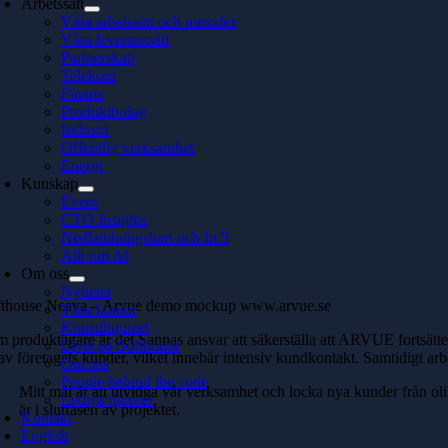
Arbetssätt
Våra arbetssätt och metoder
Våra leveranssätt
Partnerskap
Telekom
Finans
Produktbolag
Industri
Offentlig verksamhet
Energi
Kunskap
Event
CTO Insights
Nedladdningsbart och In 5
Allt om AI
Om oss
Nyheter
fthouse Neava – Arvue demo mockup www.arvue.se
Våra kontor
Konsultquizet
 produktägare är det Sannas ansvar att säkerställa att ARVUE fortsätte
Livet på Softhouse
av företagets kunder, vilket innebär intensiv kundkontakt. Samtidigt 
Om oss
People behind the code
Mitt mål är att utvidga vår verksamhet och locka nya kunder från oli
Lediga tjänster
är i slutfasen av projektet.
Kontakt
English