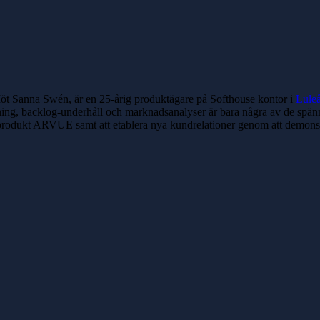
Möt
Sanna Swén, är en 25-årig produktägare på Softhouse kontor i
Lule
lning, backlog-underhåll och marknadsanalyser är bara några av de spän
 produkt
ARVUE
samt att etablera nya kundrelationer genom att demons