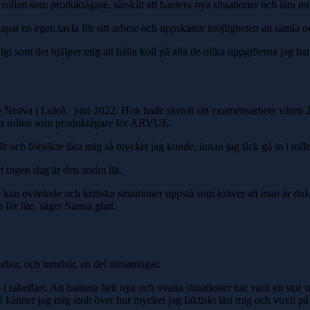
 rollen som produktägare, särskilt att hantera nya situationer och lära m
pat en egen tavla för sitt arbete och uppskattar möjligheten att samla oc
digt som det hjälper mig att hålla koll på alla de olika uppgifterna jag ha
use Neava i Luleå, juni 2022. Hon hade skrivit sitt examensarbete vår
 över rollen som produktägare för ARVUE.
 och försökte lära mig så mycket jag kunde, innan jag fick gå in i roll
t ingen dag är den andra lik.
kan oväntade och kritiska situationer uppstå som kräver att man är dukti
 för lite, säger Sanna glatt.
ebar, och innebär, en del utmaningar.
s i raketfart. Att hantera helt nya och ovana situationer har varit en st
så känner jag mig stolt över hur mycket jag faktiskt lärt mig och vuxit på