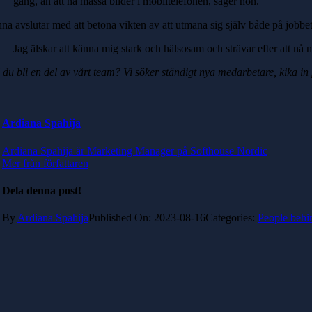
gång, än att ha massa bilder i mobiltelefonen, säger hon.
na avslutar med att betona vikten av att utmana sig själv både på jobbe
Jag älskar att känna mig stark och hälsosam och strävar efter att nå 
l du bli en del av vårt team? Vi söker ständigt nya medarbetare, kika i
Ardiana Spahija
Ardiana Spahija är Marketing Manager på Softhouse Nordic
Mer från författaren
Dela denna post!
By
Ardiana Spahija
Published On: 2023-08-16
Categories:
People behi