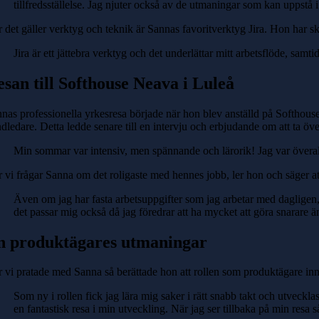
tillfredsställelse. Jag njuter också av de utmaningar som kan uppstå i
 det gäller verktyg och teknik är Sannas favoritverktyg Jira. Hon har ska
Jira är ett jättebra verktyg och det underlättar mitt arbetsflöde, samti
san till Softhouse Neava i Luleå
nas professionella yrkesresa började när hon blev anställd på Softho
dledare. Detta ledde senare till en intervju och erbjudande om att ta
Min sommar var intensiv, men spännande och lärorik! Jag var överallt
 vi frågar Sanna om det roligaste med hennes jobb, ler hon och säger at
Även om jag har fasta arbetsuppgifter som jag arbetar med dagligen, 
det passar mig också då jag föredrar att ha mycket att göra snarare än
n produktägares utmaningar
 vi pratade med Sanna så berättade hon att rollen som produktägare inn
Som ny i rollen fick jag lära mig saker i rätt snabb takt och utveckla
en fantastisk resa i min utveckling. När jag ser tillbaka på min resa 