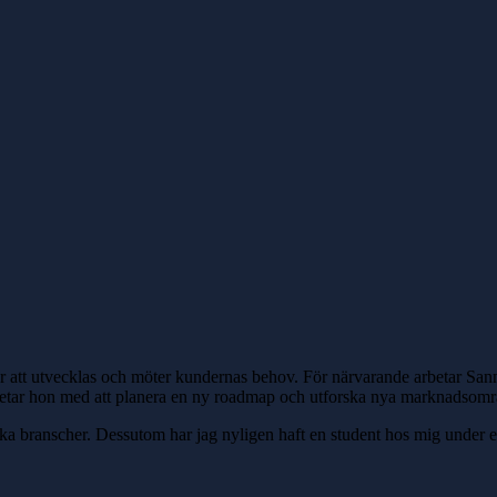
r att utvecklas och möter kundernas behov. För närvarande arbetar Sann
arbetar hon med att planera en ny roadmap och utforska nya marknadsomr
ka branscher. Dessutom har jag nyligen haft en student hos mig under en