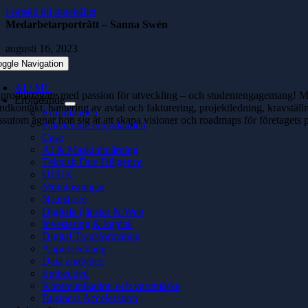
Fortsätt till innehållet
Medarbetarporträtt – Sanna Swén
augusti 16, 2023
oggle Navigation
AI / ML
produktägare med passion för utveckling – och studentengagemang! 
Erbjudande
dkontakt, hantering av avtal och fakturering, projektledning, kravstäl
Erbjudanden
sutom ägnar hon sig åt att skapa visioner och roadmaps för företagets
Paketerade erbjudanden
Case
AI & Maskininlärning
Teknisk Due Diligence
UI/UX
Molnlösningar
Nearshore
Digitala tjänster & Web
Investering & kapital
Digital Transformation
Apputveckling
Data analytics
Embedded
Kommunikation och varumärke
Business Acceleration