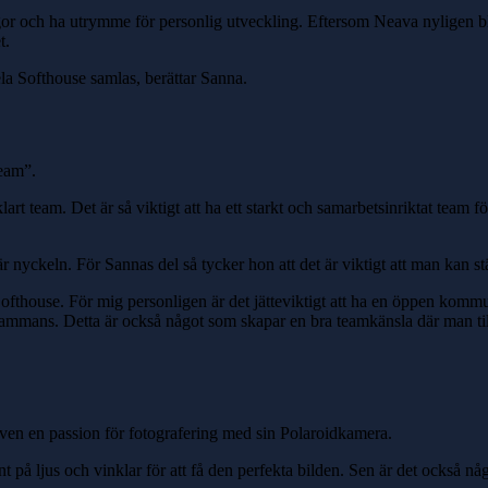
legor och ha utrymme för personlig utveckling. Eftersom Neava nyligen b
t.
la Softhouse samlas, berättar Sanna.
team”.
klart team. Det är så viktigt att ha ett starkt och samarbetsinriktat team
yckeln. För Sannas del så tycker hon att det är viktigt att man kan stäl
fthouse. För mig personligen är det jätteviktigt att ha en öppen kommun
llsammans. Detta är också något som skapar en bra teamkänsla där man t
 även en passion för fotografering med sin Polaroidkamera.
å ljus och vinklar för att få den perfekta bilden. Sen är det också något