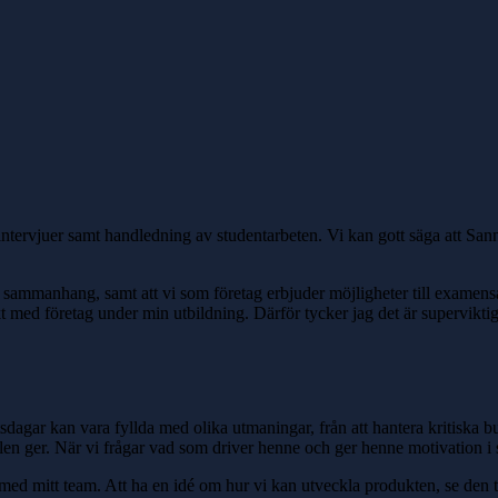
tervjuer samt handledning av studentarbeten. Vi kan gott säga att Sanna
och sammanhang, samt att vi som företag erbjuder möjligheter till exame
t med företag under min utbildning. Därför tycker jag det är superviktig
gar kan vara fyllda med olika utmaningar, från att hantera kritiska bugg
len ger. När vi frågar vad som driver henne och ger henne motivation i s
s med mitt team. Att ha en idé om hur vi kan utveckla produkten, se den