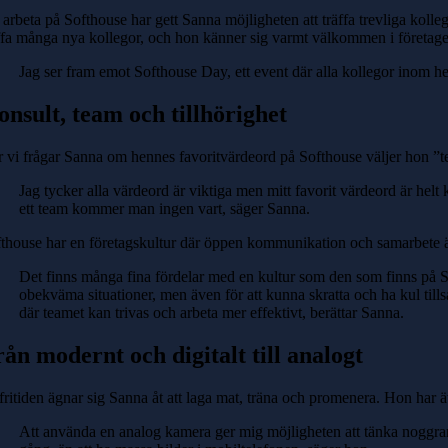
 arbeta på Softhouse har gett Sanna möjligheten att träffa trevliga kol
ffa många nya kollegor, och hon känner sig varmt välkommen i företage
Jag ser fram emot Softhouse Day, ett event där alla kollegor inom he
nsult, team och tillhörighet
 vi frågar Sanna om hennes favoritvärdeord på Softhouse väljer hon ”
Jag tycker alla värdeord är viktiga men mitt favorit värdeord är helt 
ett team kommer man ingen vart, säger Sanna.
thouse har en företagskultur där öppen kommunikation och samarbete är n
Det finns många fina fördelar med en kultur som den som finns på So
obekväma situationer, men även för att kunna skratta och ha kul ti
där teamet kan trivas och arbeta mer effektivt, berättar Sanna.
ån modernt och digitalt till analogt
fritiden ägnar sig Sanna åt att laga mat, träna och promenera. Hon har
Att använda en analog kamera ger mig möjligheten att tänka noggrant p