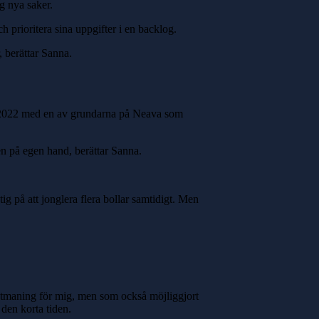
ig nya saker.
h prioritera sina uppgifter i en backlog.
r, berättar Sanna.
en 2022 med en av grundarna på Neava som
en på egen hand, berättar Sanna.
g på att jonglera flera bollar samtidigt. Men
or utmaning för mig, men som också möjliggjort
 den korta tiden.