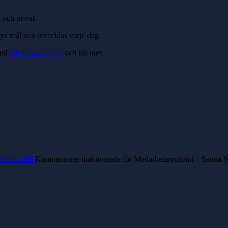
t och privat.
nya mål och utvecklas varje dag.
n på
våra lediga jobb
och läs mer.
nd the code
Kommentarer inaktiverade
för Medarbetarporträtt – Sanna 