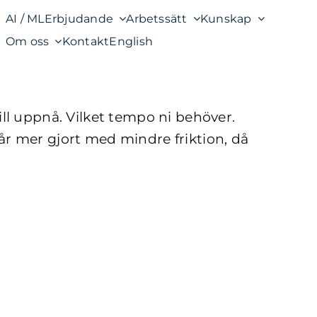
AI / ML
Erbjudande
Arbetssätt
Kunskap
Om oss
Kontakt
English
vill uppnå. Vilket tempo ni behöver.
 får mer gjort med mindre friktion, då