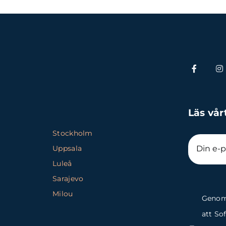
Läs vår
Stockholm
Uppsala
Luleå
Sarajevo
Milou
Genom 
att So