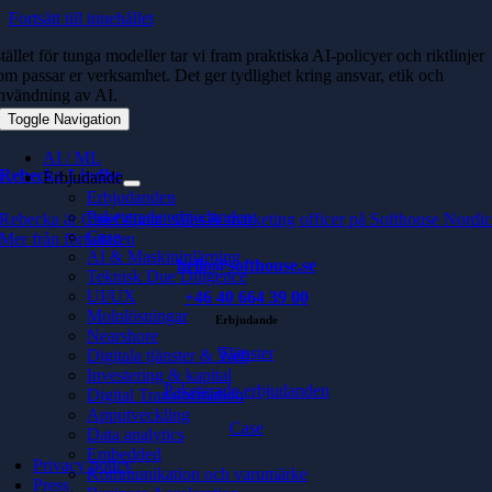
Fortsätt till innehållet
stället för tunga modeller tar vi fram praktiska AI-policyer och riktlinjer
om passar er verksamhet. Det ger tydlighet kring ansvar, etik och
nvändning av AI.
Toggle Navigation
AI / ML
Rebecka Lindhe
Erbjudande
Erbjudanden
Paketerade erbjudanden
Rebecka är Chief digital sales & marketing officer på Softhouse Nordi
Case
Mer från författaren
AI & Maskininlärning
hello@softhouse.se
Teknisk Due Diligence
UI/UX
+46 40 664 39 00
Molnlösningar
Erbjudande
Nearshore
Tjänster
Digitala tjänster & Web
Investering & kapital
Paketerade erbjudanden
Digital Transformation
Apputveckling
Case
Data analytics
Embedded
Privacy policy
Kommunikation och varumärke
Press