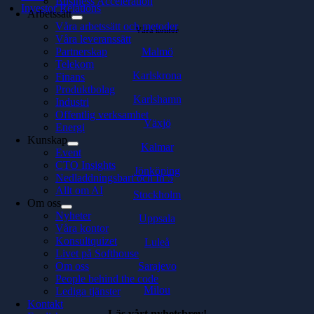
Business Acceleration
Investor Relations
Arbetssätt
Våra arbetssätt och metoder
Våra kontor
Våra leveranssätt
Malmö
Partnerskap
Telekom
Karlskrona
Finans
Produktbolag
Karlshamn
Industri
Offentlig verksamhet
Växjö
Energi
Kunskap
Kalmar
Event
CTO Insights
Jönköping
Nedladdningsbart och In 5
Allt om AI
Stockholm
Om oss
Nyheter
Uppsala
Våra kontor
Konsultquizet
Luleå
Livet på Softhouse
Sarajevo
Om oss
People behind the code
Milou
Lediga tjänster
Kontakt
Läs vårt nyhetsbrev!