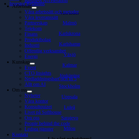
Business Acceleration
Investor Relations
Arbetssätt
Våra arbetssätt och metoder
Våra kontor
Våra leveranssätt
Malmö
Partnerskap
Telekom
Karlskrona
Finans
Produktbolag
Karlshamn
Industri
Offentlig verksamhet
Växjö
Energi
Kunskap
Kalmar
Event
CTO Insights
Jönköping
Nedladdningsbart och In 5
Allt om AI
Stockholm
Om oss
Nyheter
Uppsala
Våra kontor
Konsultquizet
Luleå
Livet på Softhouse
Sarajevo
Om oss
People behind the code
Milou
Lediga tjänster
Kontakt
Läs vårt nyhetsbrev!