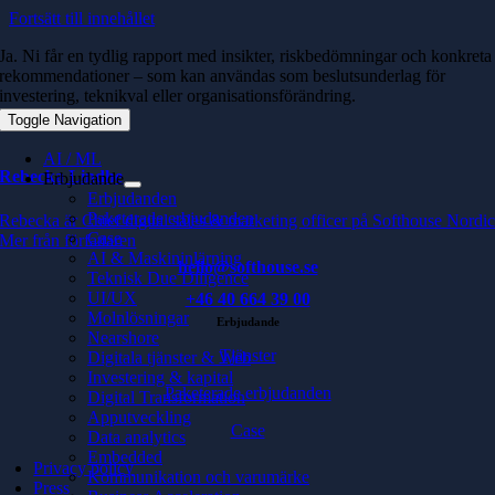
Fortsätt till innehållet
Ja. Ni får en tydlig rapport med insikter, riskbedömningar och konkreta
rekommendationer – som kan användas som beslutsunderlag för
investering, teknikval eller organisationsförändring.
Toggle Navigation
AI / ML
Rebecka Lindhe
Erbjudande
Erbjudanden
Paketerade erbjudanden
Rebecka är Chief digital sales & marketing officer på Softhouse Nordi
Case
Mer från författaren
AI & Maskininlärning
hello@softhouse.se
Teknisk Due Diligence
UI/UX
+46 40 664 39 00
Molnlösningar
Erbjudande
Nearshore
Tjänster
Digitala tjänster & Web
Investering & kapital
Paketerade erbjudanden
Digital Transformation
Apputveckling
Case
Data analytics
Embedded
Privacy policy
Kommunikation och varumärke
Press