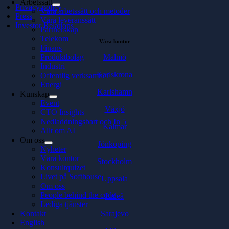
Arbetssätt
Privacy policy
Våra arbetssätt och metoder
Press
Våra leveranssätt
Investor Relations
Partnerskap
Telekom
Våra kontor
Finans
Malmö
Produktbolag
Industri
Karlskrona
Offentlig verksamhet
Energi
Karlshamn
Kunskap
Event
Växjö
CTO Insights
Nedladdningsbart och In 5
Kalmar
Allt om AI
Om oss
Jönköping
Nyheter
Våra kontor
Stockholm
Konsultquizet
Livet på Softhouse
Uppsala
Om oss
People behind the code
Luleå
Lediga tjänster
Sarajevo
Kontakt
English