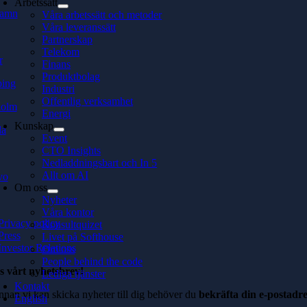
Arbetssätt
hamn
Våra arbetssätt och metoder
Våra leveranssätt
Partnerskap
Telekom
r
Finans
Produktbolag
ping
Industri
Offentlig verksamhet
holm
Energi
Kunskap
la
Event
CTO Insights
Nedladdningsbart och In 5
Allt om AI
vo
Om oss
Nyheter
Våra kontor
Privacy policy
Konsultquizet
Press
Livet på Softhouse
Investor Relations
Om oss
People behind the code
s vårt nyhetsbrev!
Lediga tjänster
Kontakt
nnan vi kan skicka nyheter till dig behöver du
bekräfta din e-postadre
English