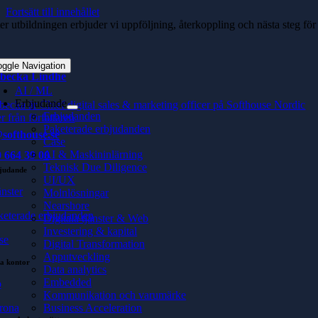
Fortsätt till innehållet
ter utbildningen erbjuder vi uppföljning, återkoppling och nästa steg för
oggle Navigation
becka Lindhe
AI / ML
Erbjudande
becka är Chief digital sales & marketing officer på Softhouse Nordic
Erbjudanden
r från författaren
Paketerade erbjudanden
softhouse.se
Case
AI & Maskininlärning
 664 39 00
Teknisk Due Diligence
judande
UI/UX
änster
Molnlösningar
Nearshore
keterade erbjudanden
Digitala tjänster & Web
Investering & kapital
se
Digital Transformation
Apputveckling
a kontor
Data analytics
Embedded
ö
Kommunikation och varumärke
rona
Business Acceleration