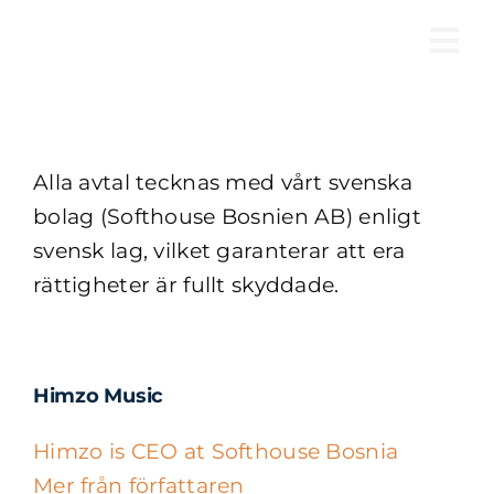
Fortsätt
till
Tog
innehållet
Nav
Alla avtal tecknas med vårt svenska
bolag (Softhouse Bosnien AB) enligt
svensk lag, vilket garanterar att era
rättigheter är fullt skyddade.
Himzo Music
Himzo is CEO at Softhouse Bosnia
Mer från författaren