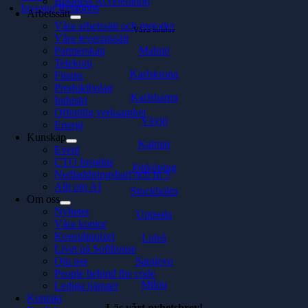
Business Acceleration
Investor Relations
Arbetssätt
Våra arbetssätt och metoder
Våra kontor
Våra leveranssätt
Malmö
Partnerskap
Telekom
Karlskrona
Finans
Produktbolag
Karlshamn
Industri
Offentlig verksamhet
Växjö
Energi
Kunskap
Kalmar
Event
CTO Insights
Jönköping
Nedladdningsbart och In 5
Allt om AI
Stockholm
Om oss
Nyheter
Uppsala
Våra kontor
Konsultquizet
Luleå
Livet på Softhouse
Sarajevo
Om oss
People behind the code
Milou
Lediga tjänster
Kontakt
Läs vårt nyhetsbrev!