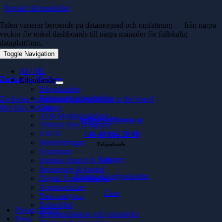
Fortsätt till innehållet
Tiden varierar beroende på datamognad och omfattning — från några
veckor för enkel dashboards till några månader för fullskalig
dataplattform.
Toggle Navigation
AI / ML
Zackarias Madsen
Erbjudande
Erbjudanden
Paketerade erbjudanden
Zackarias is personnel representative in the board
Case
Mer från författaren
AI & Maskininlärning
hello@softhouse.se
Teknisk Due Diligence
UI/UX
+46 40 664 39 00
Molnlösningar
Erbjudande
Nearshore
Tjänster
Digitala tjänster & Web
Investering & kapital
Paketerade erbjudanden
Digital Transformation
Apputveckling
Case
Data analytics
Embedded
Privacy policy
Kommunikation och varumärke
Press