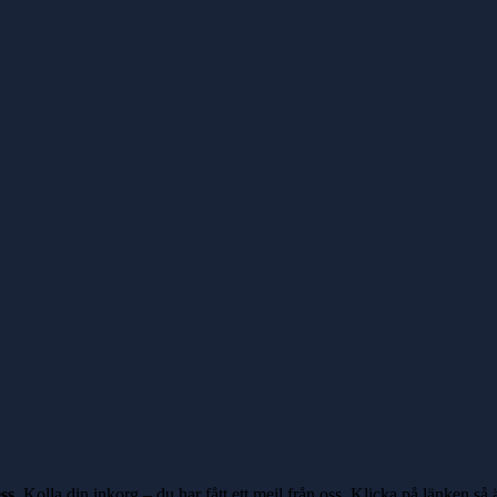
ss
. Kolla din inkorg – du har fått ett mejl från oss.
Klicka på länken
så ä