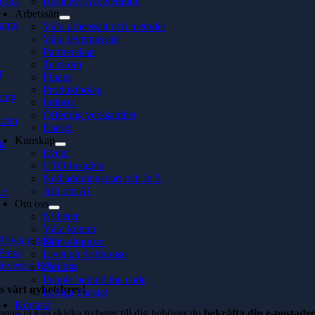
rona
Business Acceleration
Arbetssätt
hamn
Våra arbetssätt och metoder
Våra leveranssätt
Partnerskap
Telekom
r
Finans
Produktbolag
ping
Industri
Offentlig verksamhet
holm
Energi
Kunskap
la
Event
CTO Insights
Nedladdningsbart och In 5
Allt om AI
vo
Om oss
Nyheter
Våra kontor
Privacy policy
Konsultquizet
Press
Livet på Softhouse
Investor Relations
Om oss
People behind the code
s vårt nyhetsbrev!
Lediga tjänster
Kontakt
nnan vi kan skicka nyheter till dig behöver du
bekräfta din e-postadre