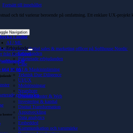
Fortsätt till innehållet
tnad och tid varierar beroende på omfattning. Ett enklare UX‑projekt kan
oggle Navigation
becka Lindhe
AI / ML
Erbjudande
becka är Chief digital sales & marketing officer på Softhouse Nordic
Erbjudanden
r från författaren
Paketerade erbjudanden
softhouse.se
Case
AI & Maskininlärning
 664 39 00
Teknisk Due Diligence
judande
UI/UX
änster
Molnlösningar
Nearshore
keterade erbjudanden
Digitala tjänster & Web
Investering & kapital
se
Digital Transformation
Apputveckling
a kontor
Data analytics
Embedded
ö
Kommunikation och varumärke