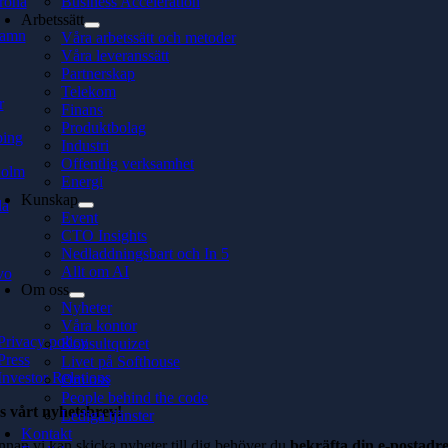
rona
Business Acceleration
Arbetssätt
hamn
Våra arbetssätt och metoder
Våra leveranssätt
Partnerskap
Telekom
r
Finans
Produktbolag
ping
Industri
Offentlig verksamhet
holm
Energi
Kunskap
la
Event
CTO Insights
Nedladdningsbart och In 5
Allt om AI
vo
Om oss
Nyheter
Våra kontor
Privacy policy
Konsultquizet
Press
Livet på Softhouse
Investor Relations
Om oss
People behind the code
s vårt nyhetsbrev!
Lediga tjänster
Kontakt
nnan vi kan skicka nyheter till dig behöver du
bekräfta din e-postadre