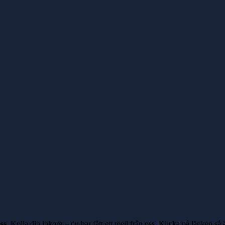
ss
. Kolla din inkorg – du har fått ett mejl från oss.
Klicka på länken
så ä