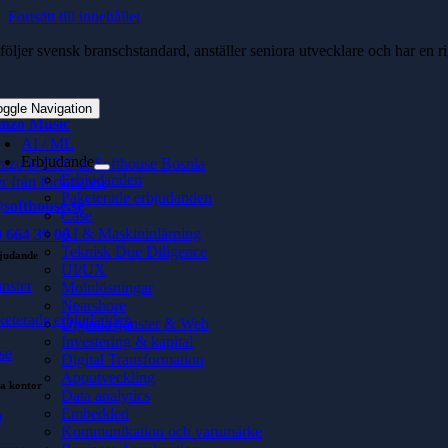
Fortsätt till innehållet
 följer svensk branschstandard, anställer seniora utvecklare och har en
oggle Navigation
mzo Music
AI / ML
Erbjudande
mzo is CEO at Softhouse Bosnia
Erbjudanden
r från författaren
Paketerade erbjudanden
softhouse.se
Case
AI & Maskininlärning
 664 39 00
Teknisk Due Diligence
judande
UI/UX
änster
Molnlösningar
Nearshore
keterade erbjudanden
Digitala tjänster & Web
Investering & kapital
se
Digital Transformation
Apputveckling
a kontor
Data analytics
Embedded
ö
Kommunikation och varumärke