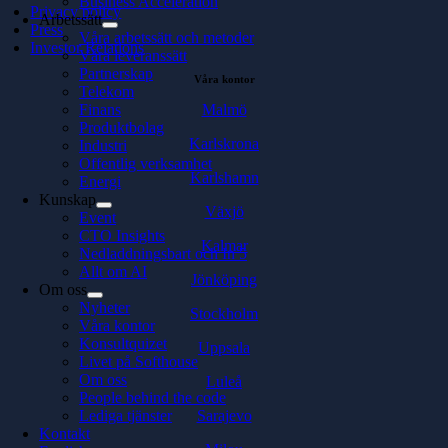
Business Acceleration
Privacy policy
Arbetssätt
Press
Våra arbetssätt och metoder
Investor Relations
Våra leveranssätt
Partnerskap
Våra kontor
Telekom
Malmö
Finans
Produktbolag
Karlskrona
Industri
Offentlig verksamhet
Karlshamn
Energi
Kunskap
Växjö
Event
CTO Insights
Kalmar
Nedladdningsbart och In 5
Allt om AI
Jönköping
Om oss
Nyheter
Stockholm
Våra kontor
Konsultquizet
Uppsala
Livet på Softhouse
Om oss
Luleå
People behind the code
Sarajevo
Lediga tjänster
Kontakt