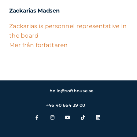
Zackarias Madsen
Zackarias is personnel representative in
the board
Mer från författaren
hello@softhouse.se
+46 40 664 39 00