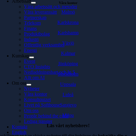
Arbetssätt
Våra kontor
Våra arbetssätt och metoder
Malmö
Våra leveranssätt
Partnerskap
Karlskrona
Telekom
Finans
Karlshamn
Produktbolag
Industri
Växjö
Offentlig verksamhet
Energi
Kalmar
Kunskap
Event
Jönköping
CTO Insights
Nedladdningsbart och In 5
Stockholm
Allt om AI
Om oss
Uppsala
Nyheter
Våra kontor
Luleå
Konsultquizet
Sarajevo
Livet på Softhouse
Om oss
Milou
People behind the code
Lediga tjänster
Läs vårt nyhetsbrev!
Kontakt
English
ack!Innan vi kan skicka nyheter till dig behöver du
bekräfta din e-