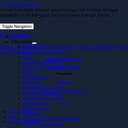
Fortsätt till innehållet
Genom interaktiva moment, gruppövningar och verkliga exempel
säkerställer vi att deltagarna inte bara lyssnar utan gör och lär.
Toggle Navigation
Rebecka Lindhe
AI / ML
Erbjudande
Erbjudanden
Rebecka är Chief digital sales & marketing officer på Softhouse Nordi
Paketerade erbjudanden
Mer från författaren
Case
hello@softhouse.se
AI & Maskininlärning
Teknisk Due Diligence
+46 40 664 39 00
UI/UX
Erbjudande
Molnlösningar
Tjänster
Nearshore
Digitala tjänster & Web
Paketerade erbjudanden
Investering & kapital
Digital Transformation
Case
Apputveckling
Data analytics
Privacy policy
Embedded
Press
Kommunikation och varumärke
Investor Relations
Business Acceleration