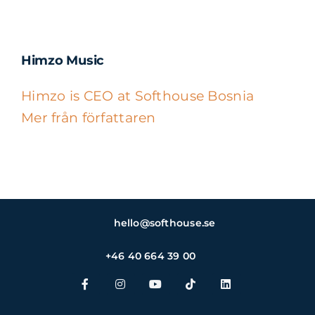
Himzo Music
Himzo is CEO at Softhouse Bosnia
Mer från författaren
hello@softhouse.se
+46 40 664 39 00