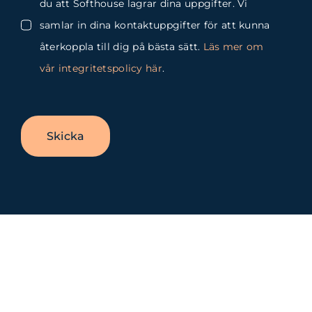
du att Softhouse lagrar dina uppgifter. Vi
samlar in dina kontaktuppgifter för att kunna
återkoppla till dig på bästa sätt.
Läs mer om
vår integritetspolicy här
.
Skicka
Byt
glidfält