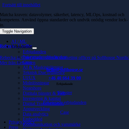
Fortsätt till innehållet
Matcha kraven: datavolymer, säkerhet, latency, MLOps, kostnad och
kompetens. Använd öppna standarder och undvik onödig vendor lock-
in.
Toggle Navigation
AI / ML
Rebecka Lindhe
Erbjudande
Erbjudanden
Paketerade erbjudanden
Rebecka är Chief digital sales & marketing officer på Softhouse Nordi
Case
Mer från författaren
AI & Maskininlärning
hello@softhouse.se
Teknisk Due Diligence
UI/UX
+46 40 664 39 00
Molnlösningar
Erbjudande
Nearshore
Tjänster
Digitala tjänster & Web
Investering & kapital
Paketerade erbjudanden
Digital Transformation
Apputveckling
Case
Data analytics
Embedded
Privacy policy
Kommunikation och varumärke
Press