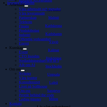
Business Acceleration
Investor Relations
Arbetssätt
Våra arbetssätt och metoder
Våra kontor
Våra leveranssätt
Malmö
Partnerskap
Telekom
Karlskrona
Finans
Produktbolag
Karlshamn
Industri
Offentlig verksamhet
Växjö
Energi
Kunskap
Kalmar
Event
CTO Insights
Jönköping
Nedladdningsbart och In 5
Allt om AI
Stockholm
Om oss
Nyheter
Uppsala
Våra kontor
Konsultquizet
Luleå
Livet på Softhouse
Sarajevo
Om oss
People behind the code
Milou
Lediga tjänster
Kontakt
Läs vårt nyhetsbrev!