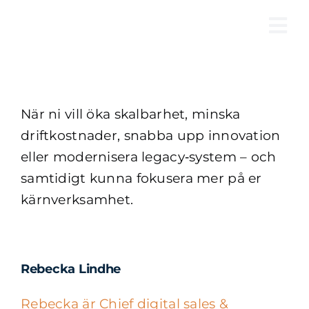
Fortsätt
till
Tog
innehållet
Nav
När ni vill öka skalbarhet, minska
driftkostnader, snabba upp innovation
eller modernisera legacy‑system – och
samtidigt kunna fokusera mer på er
kärnverksamhet.
Rebecka Lindhe
Rebecka är Chief digital sales &