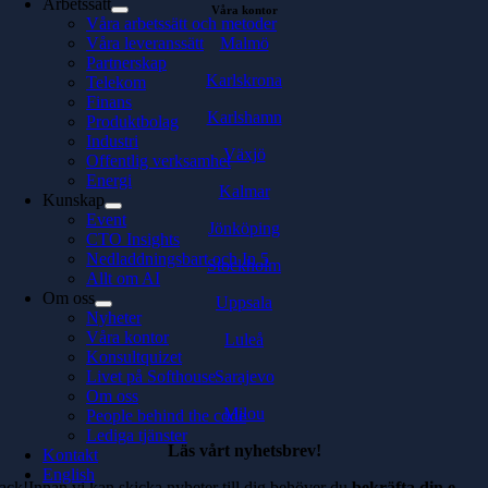
Arbetssätt
Våra kontor
Våra arbetssätt och metoder
Malmö
Våra leveranssätt
Partnerskap
Karlskrona
Telekom
Finans
Karlshamn
Produktbolag
Industri
Växjö
Offentlig verksamhet
Energi
Kalmar
Kunskap
Event
Jönköping
CTO Insights
Nedladdningsbart och In 5
Stockholm
Allt om AI
Om oss
Uppsala
Nyheter
Våra kontor
Luleå
Konsultquizet
Sarajevo
Livet på Softhouse
Om oss
Milou
People behind the code
Lediga tjänster
Läs vårt nyhetsbrev!
Kontakt
English
ack!Innan vi kan skicka nyheter till dig behöver du
bekräfta din e-