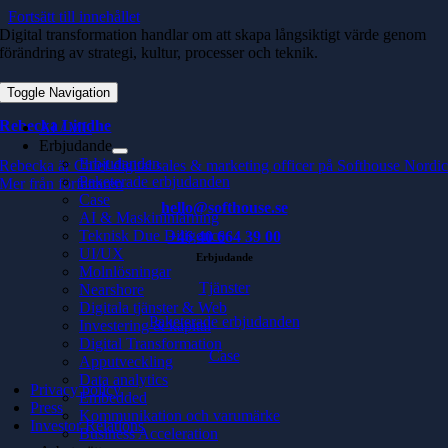
Fortsätt till innehållet
Digital transformation handlar om att skapa långsiktigt värde genom
förändring av strategi, kultur, processer och teknik.
Toggle Navigation
Rebecka Lindhe
AI / ML
Erbjudande
Erbjudanden
Rebecka är Chief digital sales & marketing officer på Softhouse Nordi
Paketerade erbjudanden
Mer från författaren
Case
hello@softhouse.se
AI & Maskininlärning
Teknisk Due Diligence
+46 40 664 39 00
UI/UX
Erbjudande
Molnlösningar
Tjänster
Nearshore
Digitala tjänster & Web
Paketerade erbjudanden
Investering & kapital
Digital Transformation
Case
Apputveckling
Data analytics
Privacy policy
Embedded
Press
Kommunikation och varumärke
Investor Relations
Business Acceleration