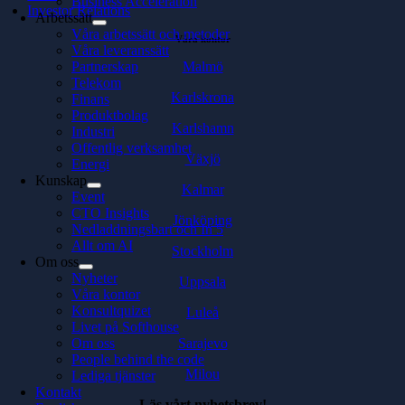
Business Acceleration
Investor Relations
Arbetssätt
Våra arbetssätt och metoder
Våra kontor
Våra leveranssätt
Malmö
Partnerskap
Telekom
Karlskrona
Finans
Produktbolag
Karlshamn
Industri
Offentlig verksamhet
Växjö
Energi
Kunskap
Kalmar
Event
CTO Insights
Jönköping
Nedladdningsbart och In 5
Allt om AI
Stockholm
Om oss
Nyheter
Uppsala
Våra kontor
Konsultquizet
Luleå
Livet på Softhouse
Sarajevo
Om oss
People behind the code
Milou
Lediga tjänster
Kontakt
Läs vårt nyhetsbrev!