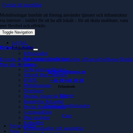
Fortsätt till innehållet
Molnlösningar innebär att företag använder tjänster och infrastruktur
via internet – istället för att ha allt lokalt – för att skala snabbare, vara
mer flexibel och effektiv.
Toggle Navigation
AI / ML
Rebecka Lindhe
Erbjudande
Erbjudanden
Paketerade erbjudanden
Rebecka är Chief digital sales & marketing officer på Softhouse Nordi
Case
Mer från författaren
AI & Maskininlärning
hello@softhouse.se
Teknisk Due Diligence
UI/UX
+46 40 664 39 00
Molnlösningar
Erbjudande
Nearshore
Tjänster
Digitala tjänster & Web
Investering & kapital
Paketerade erbjudanden
Digital Transformation
Apputveckling
Case
Data analytics
Embedded
Privacy policy
Kommunikation och varumärke
Press