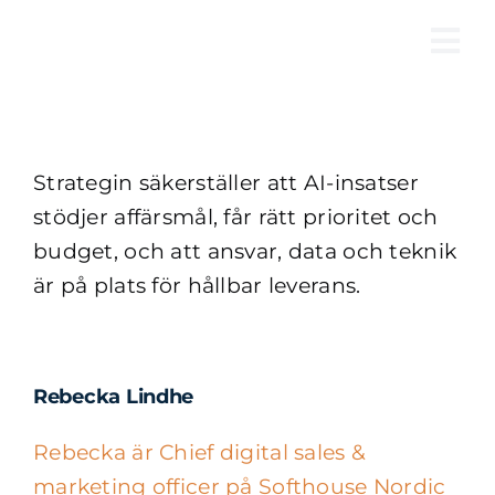
Fortsätt
till
Tog
innehållet
Nav
Strategin säkerställer att AI-insatser
stödjer affärsmål, får rätt prioritet och
budget, och att ansvar, data och teknik
är på plats för hållbar leverans.
Rebecka Lindhe
Rebecka är Chief digital sales &
marketing officer på Softhouse Nordic