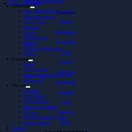
Business Acceleration
Investor Relations
Arbetssätt
Våra arbetssätt och metoder
Våra kontor
Våra leveranssätt
Malmö
Partnerskap
Telekom
Karlskrona
Finans
Produktbolag
Karlshamn
Industri
Offentlig verksamhet
Växjö
Energi
Kunskap
Kalmar
Event
CTO Insights
Jönköping
Nedladdningsbart och In 5
Allt om AI
Stockholm
Om oss
Nyheter
Uppsala
Våra kontor
Konsultquizet
Luleå
Livet på Softhouse
Sarajevo
Om oss
People behind the code
Milou
Lediga tjänster
Kontakt
Läs vårt nyhetsbrev!