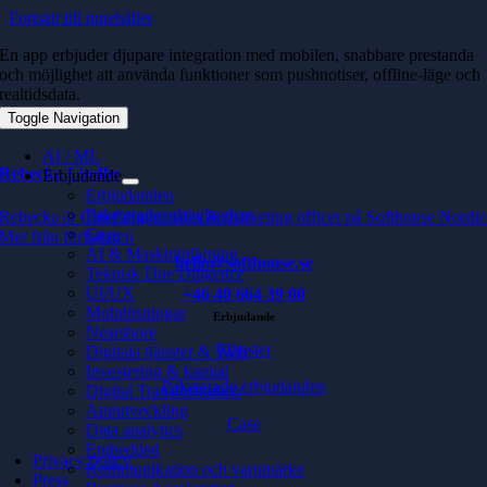
Fortsätt till innehållet
En app erbjuder djupare integration med mobilen, snabbare prestanda
och möjlighet att använda funktioner som pushnotiser, offline-läge och
realtidsdata.
Toggle Navigation
AI / ML
Rebecka Lindhe
Erbjudande
Erbjudanden
Paketerade erbjudanden
Rebecka är Chief digital sales & marketing officer på Softhouse Nordi
Case
Mer från författaren
AI & Maskininlärning
hello@softhouse.se
Teknisk Due Diligence
UI/UX
+46 40 664 39 00
Molnlösningar
Erbjudande
Nearshore
Tjänster
Digitala tjänster & Web
Investering & kapital
Paketerade erbjudanden
Digital Transformation
Apputveckling
Case
Data analytics
Embedded
Privacy policy
Kommunikation och varumärke
Press