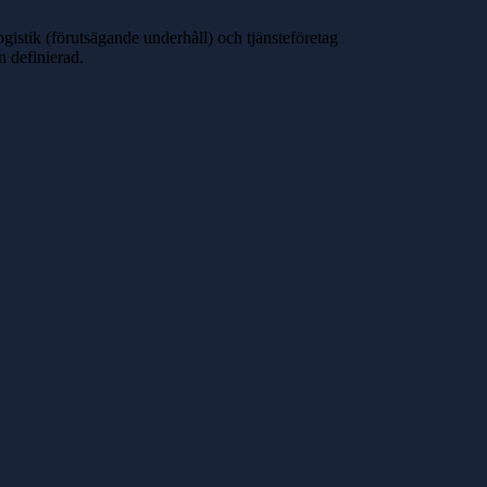
ogistik (förutsägande underhåll) och tjänsteföretag
n definierad.