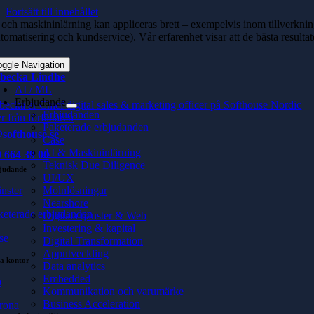
Fortsätt till innehållet
 och maskininlärning kan appliceras brett – exempelvis inom tillverkning 
tomatisering och kundservice). Vår erfarenhet visar att de bästa resultat
oggle Navigation
becka Lindhe
AI / ML
Erbjudande
becka är Chief digital sales & marketing officer på Softhouse Nordic
Erbjudanden
r från författaren
Paketerade erbjudanden
softhouse.se
Case
AI & Maskininlärning
 664 39 00
Teknisk Due Diligence
judande
UI/UX
änster
Molnlösningar
Nearshore
keterade erbjudanden
Digitala tjänster & Web
Investering & kapital
se
Digital Transformation
Apputveckling
a kontor
Data analytics
Embedded
ö
Kommunikation och varumärke
Business Acceleration
rona