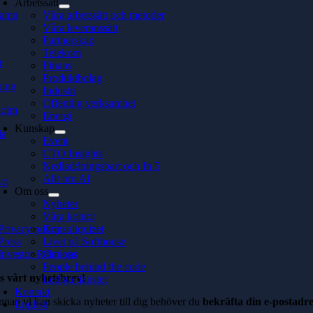
Arbetssätt
hamn
Våra arbetssätt och metoder
Våra leveranssätt
Partnerskap
Telekom
r
Finans
Produktbolag
ping
Industri
Offentlig verksamhet
holm
Energi
Kunskap
la
Event
CTO Insights
Nedladdningsbart och In 5
Allt om AI
vo
Om oss
Nyheter
Våra kontor
Privacy policy
Konsultquizet
Press
Livet på Softhouse
Investor Relations
Om oss
People behind the code
s vårt nyhetsbrev!
Lediga tjänster
Kontakt
nnan vi kan skicka nyheter till dig behöver du
bekräfta din e-postadre
English