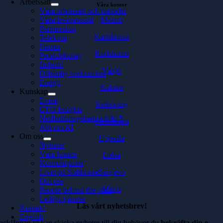
Arbetssätt
Våra kontor
Våra arbetssätt och metoder
Malmö
Våra leveranssätt
Partnerskap
Karlskrona
Telekom
Finans
Karlshamn
Produktbolag
Industri
Växjö
Offentlig verksamhet
Energi
Kalmar
Kunskap
Event
Jönköping
CTO Insights
Nedladdningsbart och In 5
Stockholm
Allt om AI
Om oss
Uppsala
Nyheter
Våra kontor
Luleå
Konsultquizet
Sarajevo
Livet på Softhouse
Om oss
Milou
People behind the code
Lediga tjänster
Läs vårt nyhetsbrev!
Kontakt
English
ack!Innan vi kan skicka nyheter till dig behöver du
bekräfta din e-