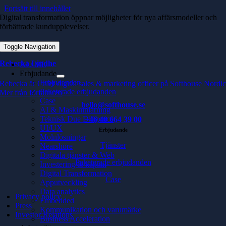
Fortsätt till innehållet
Digital transformation öppnar möjligheter för nya affärsmodeller och
förbättrade kundupplevelser.
Toggle Navigation
Rebecka Lindhe
AI / ML
Erbjudande
Erbjudanden
Rebecka är Chief digital sales & marketing officer på Softhouse Nordi
Paketerade erbjudanden
Mer från författaren
Case
hello@softhouse.se
AI & Maskininlärning
Teknisk Due Diligence
+46 40 664 39 00
UI/UX
Erbjudande
Molnlösningar
Tjänster
Nearshore
Digitala tjänster & Web
Paketerade erbjudanden
Investering & kapital
Digital Transformation
Case
Apputveckling
Data analytics
Privacy policy
Embedded
Press
Kommunikation och varumärke
Investor Relations
Business Acceleration