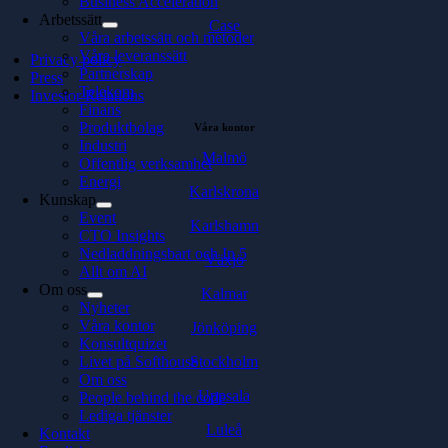
Business Acceleration
Arbetssätt
Case
Våra arbetssätt och metoder
Våra leveranssätt
Privacy policy
Partnerskap
Press
Telekom
Investor Relations
Finans
Produktbolag
Våra kontor
Industri
Malmö
Offentlig verksamhet
Energi
Karlskrona
Kunskap
Event
Karlshamn
CTO Insights
Nedladdningsbart och In 5
Växjö
Allt om AI
Om oss
Kalmar
Nyheter
Våra kontor
Jönköping
Konsultquizet
Stockholm
Livet på Softhouse
Om oss
Uppsala
People behind the code
Lediga tjänster
Luleå
Kontakt