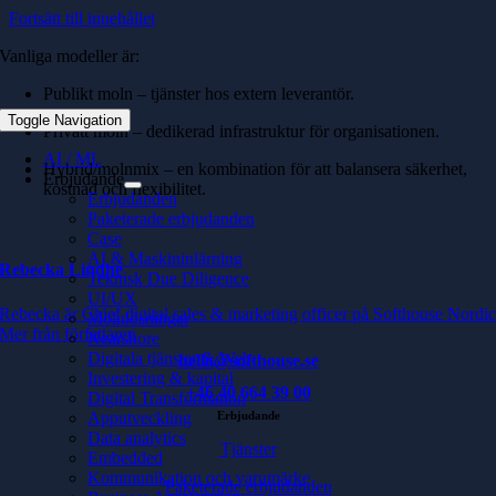
Fortsätt till innehållet
Vanliga modeller är:
Publikt moln – tjänster hos extern leverantör.
Toggle Navigation
Privatt moln – dedikerad infrastruktur för organisationen.
AI / ML
Hybrid/molnmix – en kombination för att balansera säkerhet,
Erbjudande
kostnad och flexibilitet.
Erbjudanden
Paketerade erbjudanden
Case
AI & Maskininlärning
Rebecka Lindhe
Teknisk Due Diligence
UI/UX
Rebecka är Chief digital sales & marketing officer på Softhouse Nordi
Molnlösningar
Mer från författaren
Nearshore
Digitala tjänster & Web
hello@softhouse.se
Investering & kapital
+46 40 664 39 00
Digital Transformation
Erbjudande
Apputveckling
Data analytics
Tjänster
Embedded
Kommunikation och varumärke
Paketerade erbjudanden