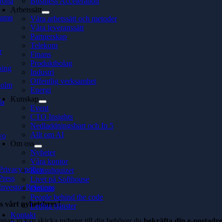
rona
Business Acceleration
Arbetssätt
hamn
Våra arbetssätt och metoder
Våra leveranssätt
Partnerskap
Telekom
r
Finans
Produktbolag
ping
Industri
Offentlig verksamhet
holm
Energi
Kunskap
la
Event
CTO Insights
Nedladdningsbart och In 5
Allt om AI
vo
Om oss
Nyheter
Våra kontor
Privacy policy
Konsultquizet
Press
Livet på Softhouse
Investor Relations
Om oss
People behind the code
s vårt nyhetsbrev!
Lediga tjänster
Kontakt
nnan vi kan skicka nyheter till dig behöver du
bekräfta din e-postadre