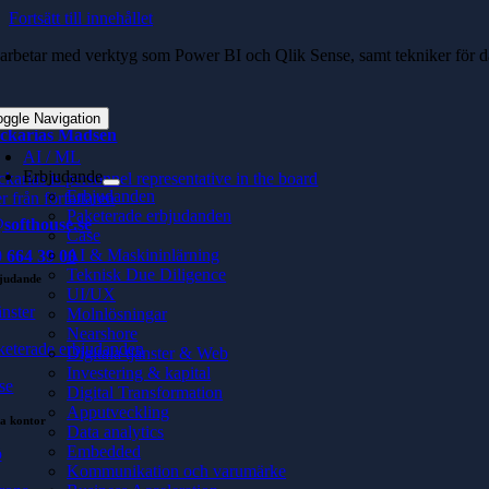
Fortsätt till innehållet
 arbetar med verktyg som Power BI och Qlik Sense, samt tekniker för d
oggle Navigation
ckarias Madsen
AI / ML
Erbjudande
ckarias is personnel representative in the board
Erbjudanden
r från författaren
Paketerade erbjudanden
softhouse.se
Case
AI & Maskininlärning
 664 39 00
Teknisk Due Diligence
judande
UI/UX
änster
Molnlösningar
Nearshore
keterade erbjudanden
Digitala tjänster & Web
Investering & kapital
se
Digital Transformation
Apputveckling
a kontor
Data analytics
Embedded
ö
Kommunikation och varumärke