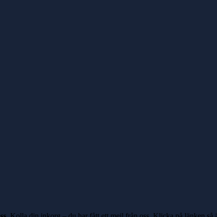
ss
. Kolla din inkorg – du har fått ett mejl från oss.
Klicka på länken
så ä