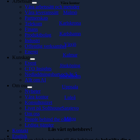
Arbetssätt
Våra kontor
Våra arbetssätt och metoder
Malmö
Våra leveranssätt
Partnerskap
Karlskrona
Telekom
Finans
Karlshamn
Produktbolag
Industri
Växjö
Offentlig verksamhet
Energi
Kalmar
Kunskap
Event
Jönköping
CTO Insights
Nedladdningsbart och In 5
Stockholm
Allt om AI
Om oss
Uppsala
Nyheter
Våra kontor
Luleå
Konsultquizet
Sarajevo
Livet på Softhouse
Om oss
Milou
People behind the code
Lediga tjänster
Läs vårt nyhetsbrev!
Kontakt
English
ack!Innan vi kan skicka nyheter till dig behöver du
bekräfta din e-