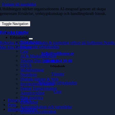
Fortsätt till innehållet
Utbildningen stärker organisationens AI-mognad genom att skapa
gemensam förståelse, verktygskunskap och handlingskraft framåt.
Toggle Navigation
Rebecka Lindhe
AI / ML
Erbjudande
Erbjudanden
Rebecka är Chief digital sales & marketing officer på Softhouse Nordi
Paketerade erbjudanden
Mer från författaren
Case
hello@softhouse.se
AI & Maskininlärning
Teknisk Due Diligence
+46 40 664 39 00
UI/UX
Erbjudande
Molnlösningar
Tjänster
Nearshore
Digitala tjänster & Web
Paketerade erbjudanden
Investering & kapital
Digital Transformation
Case
Apputveckling
Data analytics
Privacy policy
Embedded
Press
Kommunikation och varumärke
Investor Relations
Business Acceleration