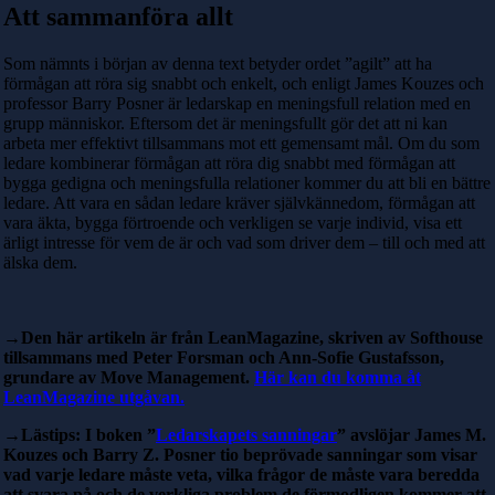
Att sammanföra allt
Som nämnts i början av denna text betyder ordet ”agilt” att ha
förmågan att röra sig snabbt och enkelt, och enligt James Kouzes och
professor Barry Posner är ledarskap en meningsfull relation med en
grupp människor. Eftersom det är meningsfullt gör det att ni kan
arbeta mer effektivt tillsammans mot ett gemensamt mål. Om du som
ledare kombinerar förmågan att röra dig snabbt med förmågan att
bygga gedigna och meningsfulla relationer kommer du att bli en bättre
ledare. Att vara en sådan ledare kräver självkännedom, förmågan att
vara äkta, bygga förtroende och verkligen se varje individ, visa ett
ärligt intresse för vem de är och vad som driver dem – till och med att
älska dem.
→Den här artikeln är från LeanMagazine, skriven av Softhouse
tillsammans med Peter Forsman och Ann-Sofie Gustafsson,
grundare av Move Management.
Här kan du komma åt
LeanMagazine utgåvan.
→Lästips: I boken ”
Ledarskapets sanningar
” avslöjar James M.
Kouzes och Barry Z. Posner tio beprövade sanningar som visar
vad varje ledare måste veta, vilka frågor de måste vara beredda
att svara på och de verkliga problem de förmodligen kommer att