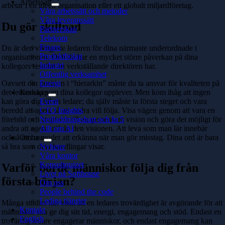
Arbetssätt
arbetar i en ideell organisation eller ett globalt miljardföretag.
Våra arbetssätt och metoder
Våra leveranssätt
Du gör skillnad
Partnerskap
Telekom
Finans
Du är den viktigaste ledaren för dina närmaste underordnade i
Produktbolag
organisationen. Och du har en mycket större påverkan på dina
Industri
kollegors resultat än verkställande direktören har.
Offentlig verksamhet
Oavsett din position i “hierarkin” måste du ta ansvar för kvaliteten på
Energi
det ledarskap som dina kollegor upplever. Men kom ihåg att ingen
Kunskap
kan göra dig till en ledare; du själv måste ta första steget och vara
Event
beredd att agera så att andra vill följa. Visa vägen genom att vara en
CTO Insights
förebild och inspirera till en gemensam vision och göra det möjligt för
Nedladdningsbart och In 5
andra att agera utifrån den visionen. Att leva som man lär innebär
Allt om AI
också att ha modet att erkänna när man gör misstag. Dina ord är bara
Om oss
så bra som dina handlingar visar.
Nyheter
Våra kontor
Konsultquizet
Varför borde människor följa dig från
Livet på Softhouse
första början?
Om oss
People behind the code
Lediga tjänster
Många studier har visat att en ledares trovärdighet är avgörande för att
Kontakt
människor ska ge dig sin tid, energi, engagemang och stöd. Endast en
English
trovärdig ledare engagerar människor, och endast engagemang kan