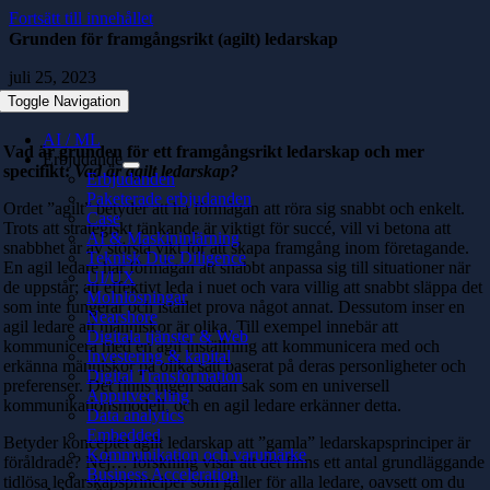
Fortsätt till innehållet
Grunden för framgångsrikt (agilt) ledarskap
juli 25, 2023
Toggle Navigation
AI / ML
Vad är grunden för ett framgångsrikt ledarskap och mer
Erbjudande
specifikt:
Vad är agilt ledarskap?
Erbjudanden
Paketerade erbjudanden
Ordet ”agilt” betyder att ha förmågan att röra sig snabbt och enkelt.
Case
Trots att strategiskt tänkande är viktigt för succé, vill vi betona att
AI & Maskininlärning
snabbhet är av största vikt för att skapa framgång inom företagande.
Teknisk Due Diligence
En agil ledare har förmågan att snabbt anpassa sig till situationer när
UI/UX
de uppstår; att effektivt leda i nuet och vara villig att snabbt släppa det
Molnlösningar
som inte fungerar och istället prova något annat. Dessutom inser en
Nearshore
agil ledare att människor är olika. Till exempel innebär att
Digitala tjänster & Web
kommunicera med en agil inställning att kommunicera med och
Investering & kapital
erkänna människor på olika sätt baserat på deras personligheter och
Digital Transformation
preferenser. Det finns ingen sådan sak som en universell
Apputveckling
kommunikationsmodell, och en agil ledare erkänner detta.
Data analytics
Embedded
Betyder konceptet agilt ledarskap att ”gamla” ledarskapsprinciper är
Kommunikation och varumärke
föråldrade? Nej… forskning visar att det finns ett antal grundläggande
Business Acceleration
tidlösa ledarskapsprinciper som gäller för alla ledare, oavsett om du