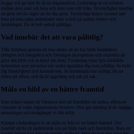
bygga och ge nytt liv åt en organisation. Ledarskap är en relation
mellan dem som vill leda och dem som vill följa. Trovärdighet innebär
att göra det du säger att du ska göra. Trovärdiga ledare lyssnar inte
bara på sina egna ambitioner utan också på andras behov och
önskningar. De är helt enkelt pålitliga.
Vad innebär det att vara pålitlig?
Tillit förtjänas genom att visa andra att du har både karaktären
(ärlighet och integritet) och förmågan (kompetens och expertis) att
göra ditt jobb och ta hand om dem. Forskning visar fyra särskilda
beteenden som påverkar om andra uppfattar dig som pålitlig: du beter
dig förutsägbart och konsekvent, du kommunicerar tydligt, du tar
löften på allvar, och du är uppriktig och rak på sak.
Måla en bild av en bättre framtid
Som ledare måste du fokusera mer på framtiden än andra, eftersom
visionen är varje organisations livsnerv. Den ger mening åt de dagliga
utmaningar och motgångar vi står inför.
Kärnan i ledarskapet är att måla en bild av en bättre framtid. Det
innebär att ha en optimistisk syn på både nuet och framtiden. Bara en
positiv ledare kan göra en positiv skillnad. Men du kan inte göra det