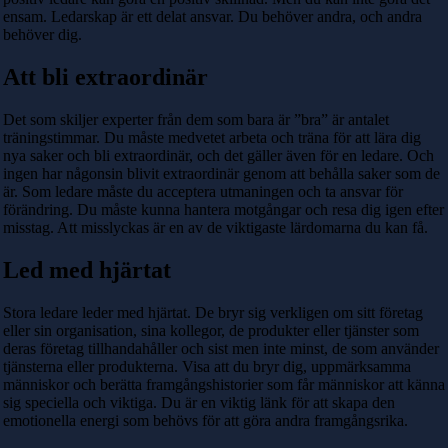
ensam. Ledarskap är ett delat ansvar. Du behöver andra, och andra
behöver dig.
Att bli extraordinär
Det som skiljer experter från dem som bara är ”bra” är antalet
träningstimmar. Du måste medvetet arbeta och träna för att lära dig
nya saker och bli extraordinär, och det gäller även för en ledare. Och
ingen har någonsin blivit extraordinär genom att behålla saker som de
är. Som ledare måste du acceptera utmaningen och ta ansvar för
förändring. Du måste kunna hantera motgångar och resa dig igen efter
misstag. Att misslyckas är en av de viktigaste lärdomarna du kan få.
Led med hjärtat
Stora ledare leder med hjärtat. De bryr sig verkligen om sitt företag
eller sin organisation, sina kollegor, de produkter eller tjänster som
deras företag tillhandahåller och sist men inte minst, de som använder
tjänsterna eller produkterna. Visa att du bryr dig, uppmärksamma
människor och berätta framgångshistorier som får människor att känna
sig speciella och viktiga. Du är en viktig länk för att skapa den
emotionella energi som behövs för att göra andra framgångsrika.