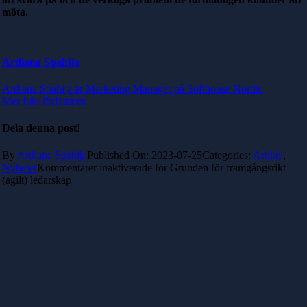
möta.
Ardiana Spahija
Ardiana Spahija är Marketing Manager på Softhouse Nordic
Mer från författaren
Dela denna post!
By
Ardiana Spahija
Published On: 2023-07-25
Categories:
Artikel
,
Nyheter
Kommentarer inaktiverade
för Grunden för framgångsrikt
(agilt) ledarskap