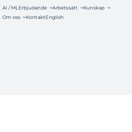
AI / ML
Erbjudande
Arbetssätt
Kunskap
Om oss
Kontakt
English