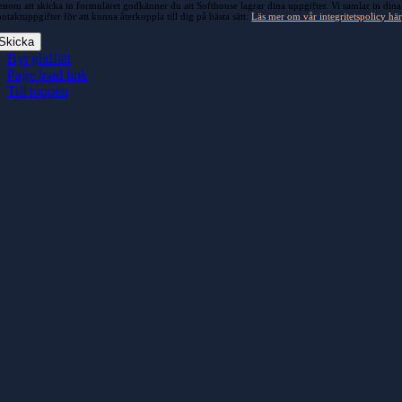
nom att skicka in formuläret godkänner du att Softhouse lagrar dina uppgifter. Vi samlar in dina
ntaktuppgifter för att kunna återkoppla till dig på bästa sätt.
Läs mer om vår integritetspolicy här
Skicka
Byt glidfält
Page load link
Till toppen