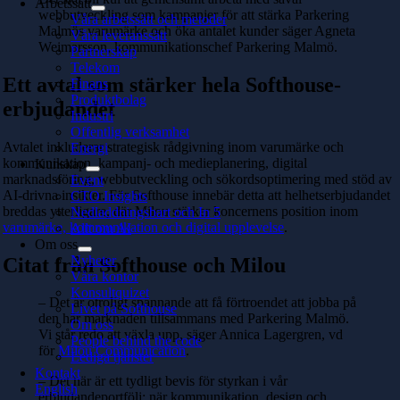
Arbetssätt
webbutveckling som kampanjer för att stärka Parkering
Våra arbetssätt och metoder
Malmös varumärke och öka antalet kunder säger Agneta
Våra leveranssätt
Weimarsson,
kommunikationschef Parkering Malmö.
Partnerskap
Telekom
Ett avtal som stärker hela Softhouse-
Finans
Produktbolag
erbjudandet
Industri
Offentlig verksamhet
Avtalet inkluderar strategisk rådgivning inom varumärke och
Energi
kommunikation, kampanj- och medieplanering, digital
Kunskap
marknadsföring, webbutveckling och sökordsoptimering med stöd av
Event
AI-drivna insikter. För Softhouse innebär detta att helhetserbjudandet
CTO Insights
breddas ytterligare, där Milou stärker koncernens position inom
Nedladdningsbart och In 5
varumärke, kommunikation och digital upplevelse
.
Allt om AI
Om oss
Nyheter
Citat från Softhouse och Milou
Våra kontor
Konsultquizet
– Det är otroligt spännande att få förtroendet att jobba på
Livet på Softhouse
den här marknaden tillsammans med Parkering Malmö.
Om oss
Vi står redo att växla upp, säger Annica Lagergren, vd
People behind the code
för
Milou Communication
.
Lediga tjänster
Kontakt
– Det här är ett tydligt bevis för styrkan i vår
English
erbjudandeportfölj: när kommunikation, design och