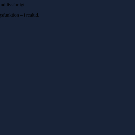
d livsfarligt.
sfunktion – i realtid.
.