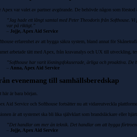
r Apex var valet av partner avgörande. De behövde någon som förstod att 
”Jag hade ett långt samtal med Peter Theodoris från Softhouse. Vi p
var på riktigt.”
–
Jojje, Apex Aid Service
fthouse erfarenhet av att bygga säkra system, bland annat för Skånetrafik
met arbetade tätt med Apex, från kravanalys och UX till utveckling, test
”Softhouse har varit lösningsfokuserade, ärliga och proaktiva. De 
–
Anna, Apex Aid Service
rån evenemang till samhällsberedskap
 här är bara början.
ex Aid Service och Softhouse fortsätter nu att vidareutveckla plattform
ionen är att systemet ska bli lika självklart som brandsläckare eller hjär
”Det handlar om mer än teknik. Det handlar om att bygga förtroende
–
Jojje, Apex Aid Service