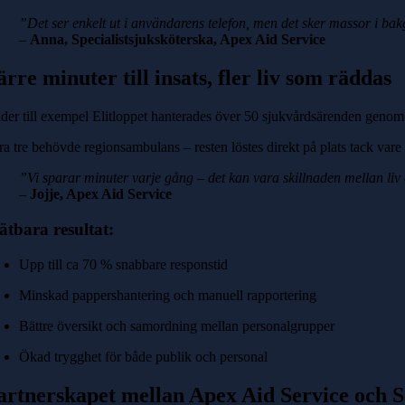
”Det ser enkelt ut i användarens telefon, men det sker massor i ba
–
Anna, Specialistsjuksköterska, Apex Aid Service
ärre minuter till insats, fler liv som räddas
der till exempel Elitloppet hanterades över 50 sjukvårdsärenden genom
ra tre behövde regionsambulans – resten löstes direkt på plats tack var
”Vi sparar minuter varje gång – det kan vara skillnaden mellan liv o
–
Jojje, Apex Aid Service
tbara resultat:
Upp till ca 70 % snabbare responstid
Minskad pappershantering och manuell rapportering
Bättre översikt och samordning mellan personalgrupper
Ökad trygghet för både publik och personal
artnerskapet mellan Apex Aid Service och S