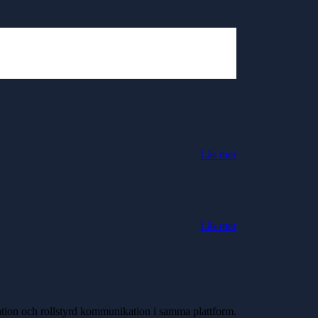
Läs mer
Läs mer
ntation och rollstyrd kommunikation i samma plattform.