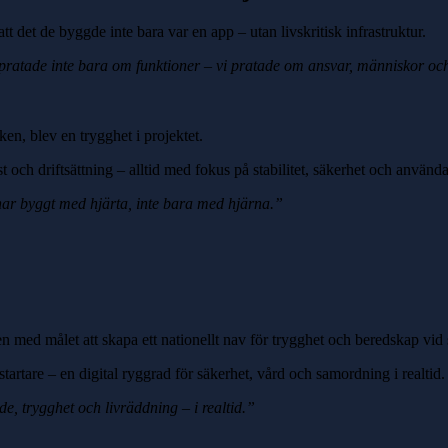
det de byggde inte bara var en app – utan livskritisk infrastruktur.
ratade inte bara om funktioner – vi pratade om ansvar, människor och li
en, blev en trygghet i projektet.
 och driftsättning – alltid med fokus på stabilitet, säkerhet och använda
har byggt med hjärta, inte bara med hjärna.”
en med målet att skapa ett nationellt nav för trygghet och beredskap vi
tstartare – en digital ryggrad för säkerhet, vård och samordning i realtid.
, trygghet och livräddning – i realtid.”