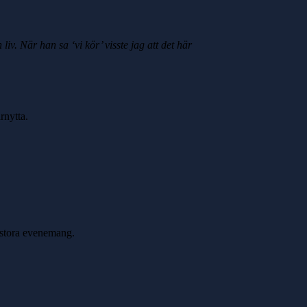
v. När han sa ‘vi kör’ visste jag att det här
rnytta.
d stora evenemang.