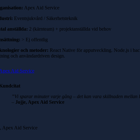
ganisation:
Apex Aid Service
dustri:
Eventsjukvård / Säkerhetsteknik
tal anställda:
2 (kärnteam) + projektanställda vid behov
sättning:
> Ej offentlig
knologier och metoder:
React Native för apputveckling. Node.js i back
stning och användardriven design.
Apex Aid Service
Kundcitat
”Vi sparar minuter varje gång – det kan vara skillnaden mellan liv
–
Jojje, Apex Aid Service
e, Apex Aid Service