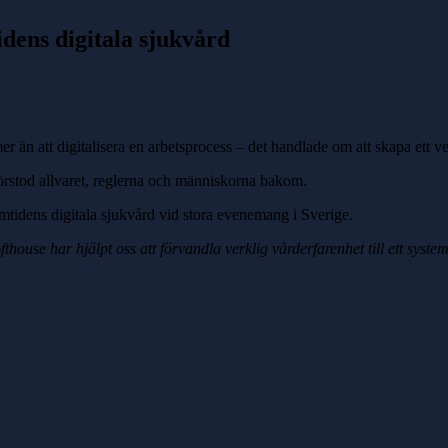
dens digitala sjukvård
er än att digitalisera en arbetsprocess – det handlade om att skapa ett 
förstod allvaret, reglerna och människorna bakom.
mtidens digitala sjukvård vid stora evenemang i Sverige.
fthouse har hjälpt oss att förvandla verklig vårderfarenhet till ett sys