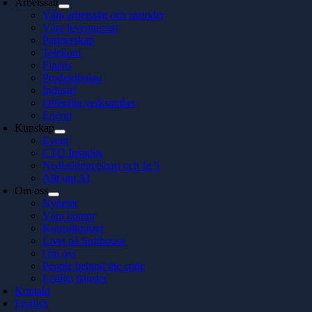
Arbetssätt
Våra arbetssätt och metoder
Våra leveranssätt
Partnerskap
Telekom
Finans
Produktbolag
Industri
Offentlig verksamhet
Energi
Kunskap
Event
CTO Insights
Nedladdningsbart och In 5
Allt om AI
Om oss
Nyheter
Våra kontor
Konsultquizet
Livet på Softhouse
Om oss
People behind the code
Lediga tjänster
Kontakt
English