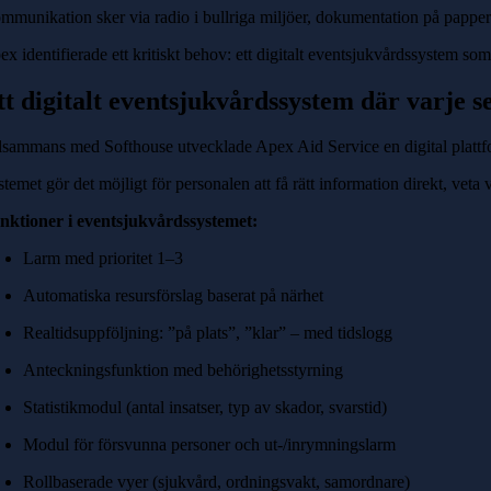
munikation sker via radio i bullriga miljöer, dokumentation på papper oc
ex identifierade ett kritiskt behov: ett digitalt eventsjukvårdssystem so
tt digitalt eventsjukvårdssystem där varje 
llsammans med Softhouse utvecklade Apex Aid Service en digital plattfor
temet gör det möjligt för personalen att få rätt information direkt, veta
nktioner i eventsjukvårdssystemet:
Larm med prioritet 1–3
Automatiska resursförslag baserat på närhet
Realtidsuppföljning: ”på plats”, ”klar” – med tidslogg
Anteckningsfunktion med behörighetsstyrning
Statistikmodul (antal insatser, typ av skador, svarstid)
Modul för försvunna personer och ut-/inrymningslarm
Rollbaserade vyer (sjukvård, ordningsvakt, samordnare)