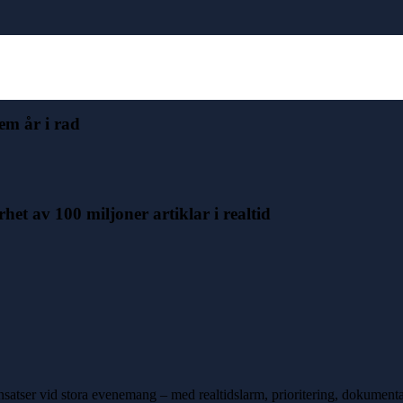
m år i rad
et av 100 miljoner artiklar i realtid
dsinsatser vid stora evenemang – med realtidslarm, prioritering, dokume