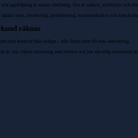
h uppföljning är nästan obefintlig. Det är osäkert, ineffektivt och iblan
m samlar larm, prioritering, positionering, kommunikation och anteckning
sekund räknas
m som hanterar hela kedjan – från första larm till sista anteckning.
 var de ska, vilken utrustning som behövs och hur allvarlig situationen är