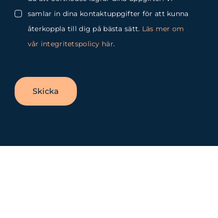
samlar in dina kontaktuppgifter för att kunna
återkoppla till dig på bästa sätt.
Läs mer om
vår integritetspolicy här
.
Skicka
Byt
glidfält