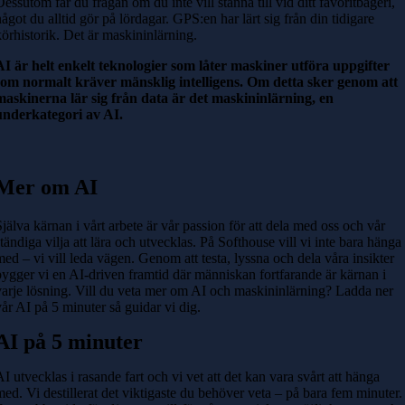
Dessutom får du frågan om du inte vill stanna till vid ditt favoritbageri,
något du alltid gör på lördagar. GPS:en har lärt sig från din tidigare
körhistorik. Det är maskininlärning.
AI är helt enkelt teknologier som låter maskiner utföra uppgifter
som normalt kräver mänsklig intelligens. Om detta sker genom att
maskinerna lär sig från data är det maskininlärning, en
underkategori av AI.
Mer om AI
Själva kärnan i vårt arbete är vår passion för att dela med oss och vår
ständiga vilja att lära och utvecklas. På Softhouse vill vi inte bara hänga
med – vi vill leda vägen. Genom att testa, lyssna och dela våra insikter
bygger vi en AI-driven framtid där människan fortfarande är kärnan i
varje lösning. Vill du veta mer om AI och maskininlärning? Ladda ner
vår AI på 5 minuter så guidar vi dig.
AI på 5 minuter
AI utvecklas i rasande fart och vi vet att det kan vara svårt att hänga
med. Vi destillerat det viktigaste du behöver veta – på bara fem minuter.