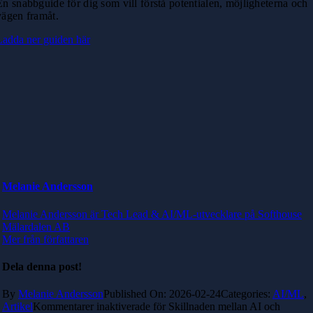
En snabbguide för dig som vill förstå potentialen, möjligheterna och
vägen framåt.
Ladda ner guiden här
Melanie Andersson
Melanie Andersson är Tech Lead & AI/ML-utvecklare på Softhouse
Mälardalen AB
Mer från författaren
Dela denna post!
By
Melanie Andersson
Published On: 2026-02-24
Categories:
AI/ML
,
Artikel
Kommentarer inaktiverade
för Skillnaden mellan AI och