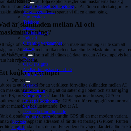
Arbetssätt
rån data. Istället för att följa explicita regler kan maskinerna lära sig
Våra arbetssätt och metoder
mönster från data.
Ovan nämnda generativa AI, är en underkategori av
Våra leveranssätt
maskininlärning men detaljerna sparar vi till en annan gång.
Partnerskap
Telekom
Vad är skillnaden mellan AI och
Finans
maskininlärning?
Produktbolag
Industri
Offentlig verksamhet
Att fråga om skillnaden mellan AI och maskininlärning är lite som att
Energi
fråga om skillnaden mellan fika och en kanelbulle. Maskininlärning är e
Kunskap
underkategori av AI som alltid tränas på data, medan AI exempelvis kan
Event
vara helt regelbaserat.
CTO Insights
Nedladdningsbart och In 5
Ett konkret exempel
Allt om AI
Om oss
Låt oss ta ett exempel för att verkligen förtydliga skillnaden mellan AI
Nyheter
och maskininlärning.
Tänk dig att du sätter dig i bilen och startar igång
Våra kontor
din GPS, en väldigt enkel sådan. Du knappar in adressen, GPS:en
Konsultquizet
optimerar din rutt och du kör iväg. GPS:en utför en uppgift som normalt
Livet på Softhouse
kräver mänskligt beslutsfattande. Det är AI.
Om oss
People behind the code
Tänk dig sedan att du uppgraderar din GPS till en mer modern variant.
Lediga tjänster
Innan du ens knappat in adressen så får du ett förslag i GPS:en. Rutten
Kontakt
ser lite annorlunda ut nu, den undviker den där vägen där det alltid är kö
English