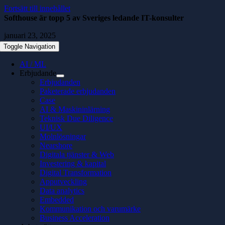
Fortsätt till innehållet
Softhouse är topp 5 av Sveriges ledande IT-konsulter
januari 23, 2025
Toggle Navigation
AI / ML
Erbjudande
Erbjudanden
Paketerade erbjudanden
Case
AI & Maskininlärning
Teknisk Due Diligence
UI/UX
Molnlösningar
Nearshore
Digitala tjänster & Web
Investering & kapital
Digital Transformation
Apputveckling
Data analytics
Embedded
Kommunikation och varumärke
Business Acceleration