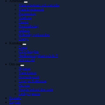
Arbetssätt
Våra arbetssätt och metoder
Våra leveranssätt
Partnerskap
Telekom
Finans
Produktbolag
Industri
Offentlig verksamhet
Energi
Kunskap
Event
CTO Insights
Nedladdningsbart och In 5
Allt om AI
Om oss
Nyheter
Våra kontor
Konsultquizet
Livet på Softhouse
Om oss
People behind the code
Lediga tjänster
Kontakt
English