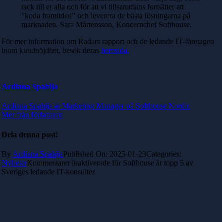
tack till er alla och för att vi tillsammans fortsätter att
”koda framtiden” och leverera de bästa lösningarna på
marknaden. Sara Mårtensson, Koncernchef Softhouse.
För mer information om Radars rapport och de ledande IT-företagen
inom kundnöjdhet, besök deras
hemsida.
Ardiana Spahija
Ardiana Spahija är Marketing Manager på Softhouse Nordic
Mer från författaren
Dela denna post!
By
Ardiana Spahija
Published On: 2025-01-23
Categories:
Nyheter
Kommentarer inaktiverade
för Softhouse är topp 5 av
Sveriges ledande IT-konsulter