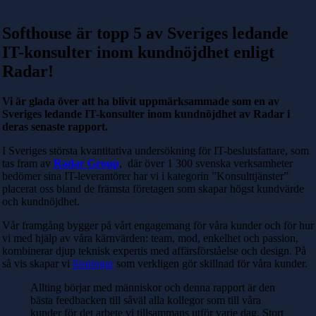
Softhouse är topp 5 av Sveriges ledande
IT-konsulter inom kundnöjdhet enligt
Radar!
Vi är glada över att ha blivit uppmärksammade som en av
Sveriges ledande IT-konsulter inom kundnöjdhet av Radar i
deras senaste rapport.
I Sveriges största kvantitativa undersökning för IT-beslutsfattare, som
tas fram av
Radar Group
, där över 1 300 svenska verksamheter
bedömer sina IT-leverantörer har vi i kategorin ”Konsulttjänster”
placerat oss bland de främsta företagen som skapar högst kundvärde
och kundnöjdhet.
Vår framgång bygger på vårt engagemang för våra kunder och för hur
vi med hjälp av våra kärnvärden: team, mod, enkelhet och passion,
kombinerar djup teknisk expertis med affärsförståelse och design. På
så vis skapar vi
lösningar
som verkligen gör skillnad för våra kunder.
Allting börjar med människor och denna rapport är den
bästa feedbacken till såväl alla kollegor som till våra
kunder för det arbete vi tillsammans utför varje dag. Stort