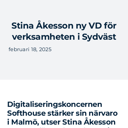
Fortsätt
till
Tog
innehållet
Stina Åkesson ny VD för
Nav
verksamheten i Sydväst
februari 18, 2025
Digitaliseringskoncernen
Softhouse stärker sin närvaro
i Malmö, utser Stina Åkesson