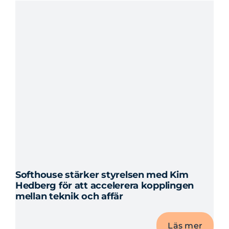
VD
för
verksamhete
i
Sydväst
Softhouse stärker styrelsen med Kim
Hedberg för att accelerera kopplingen
mellan teknik och affär
Läs mer