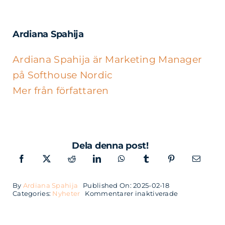
Ardiana Spahija
Ardiana Spahija är Marketing Manager
på Softhouse Nordic
Mer från författaren
Dela denna post!
By
Ardiana Spahija
Published On: 2025-02-18
för
Categories:
Nyheter
Kommentarer inaktiverade
Stina
Åkesson
ny