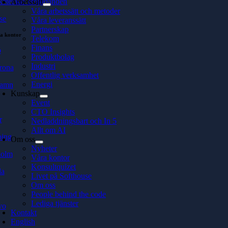
keterade erbjudanden
Arbetssätt
Våra arbetssätt och metoder
se
Våra leveranssätt
Partnerskap
a kontor
Telekom
Finans
ö
Produktbolag
Industri
rona
Offentlig verksamhet
Energi
hamn
Kunskap
Event
CTO Insights
r
Nedladdningsbart och In 5
Allt om AI
ping
Om oss
Nyheter
holm
Våra kontor
Konsultquizet
la
Livet på Softhouse
Om oss
People behind the code
Lediga tjänster
vo
Kontakt
English