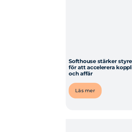
Softhouse stärker sty
för att accelerera kopp
och affär
Läs mer