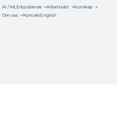
AI / ML
Erbjudande
Arbetssätt
Kunskap
Om oss
Kontakt
English